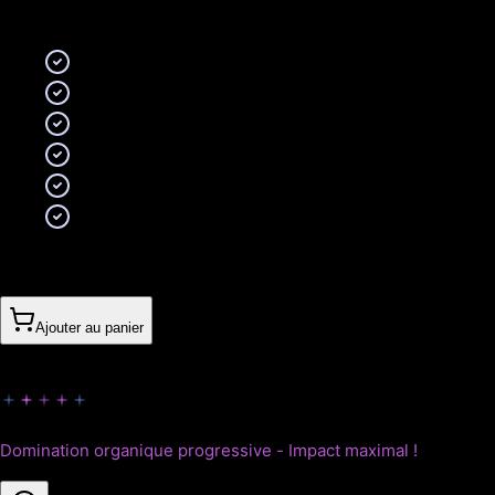
Inclus
:
Tout le Starter
30 contenus optimisés / mois
Structuration avancée : silos, maillage interne
Netlinking qualitatif léger (3–5 backlinks / mois)
Suivi de 50 mots-clés
Reporting mensuel + recommandations
660CHF
/
mois
(
sans engagement
)
Ajouter au panier
Empire
Domination organique progressive - Impact maximal !