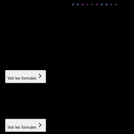
Options Disponibles
Ajoutez les modules utiles à votre formule pour adapter le
projet à vos objectifs.
In-depth SEO audit
Complete technical, semantic and competitive analysis
À partir de 300€
Voir les formules
SEO writing
Optimized articles of 1000+ words
À partir de 100€
Voir les formules