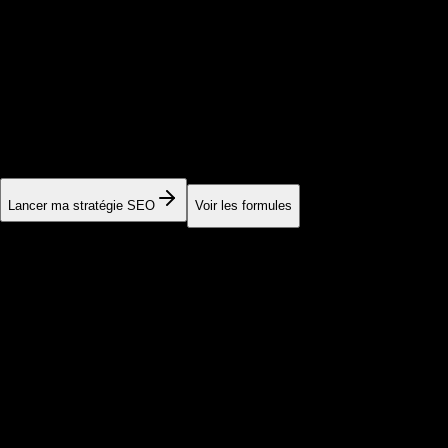
Dominez Google,
attirez les
bons clients.
Stratégie SEO experte. Vos concurrents paient Google Ads,
vous vous positionnez durablement et gratuitement au-dessus
d'eux.
Lancer ma stratégie SEO
Voir les formules
Exemple de suivi SEO
Démonstration
Trafic / mois
3,427
+12%
Top 3 Google
8
+3
#1 Position