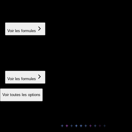
Support during a site redesign or migration
À partir de 600€
Voir les formules
User training
Training your teams in best practices
À partir de 150€
Voir les formules
Voir toutes les options
Le vrai comparatif
Pourquoi nos clients ne font plus de
Google Ads seuls