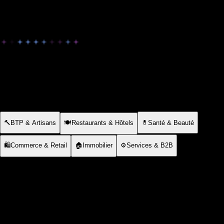
Le SEO adapté à votre secteur
Chaque secteur a ses mots-clés, ses intentions de recherche
et ses concurrents. On adapte notre stratégie SEO à votre
métier pour des résultats concrets.
🔨
BTP & Artisans
🍽️
Restaurants & Hôtels
💊
Santé & Beauté
🛍️
Commerce & Retail
🏠
Immobilier
⚙️
Services & B2B
Devenez le premier artisan visible sur Google
dans votre ville
Quand un propriétaire cherche 'plombier urgence Nice' ou
'électricien certifié RGE', votre fiche doit apparaître avant celle