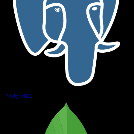
PostgreSQL