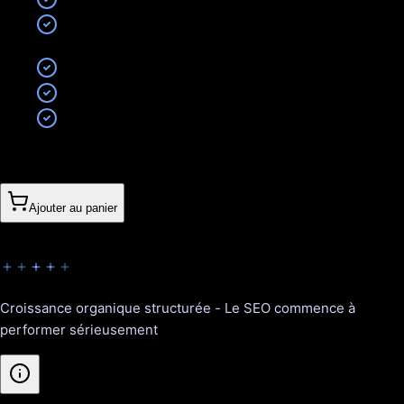
Maintenance SEO technique légère
12 contenus optimisés / mois (pages ou articles
selon stratégie)
Optimisation on-page continue
Suivi de 20 mots-clés
Reporting mensuel clair
330CHF
/
mois
(
sans engagement
)
Ajouter au panier
Visionnaire
Croissance organique structurée - Le SEO commence à
performer sérieusement