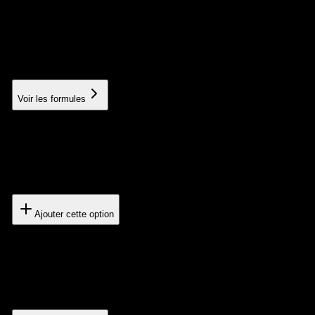
Premium networking
Acquisition of links on high authority sites
À partir de 150€
Voir les formules
Core Web Vitals Optimization
Improved technical performance
400€
Ajouter cette option
SEO Migration
Support during a site redesign or migration
À partir de 600€