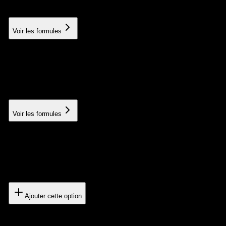
À partir de 100€
Voir les formules
Premium networking
Acquisition of links on high authority sites
À partir de 150€
Voir les formules
Core Web Vitals Optimization
Improved technical performance
400€
Ajouter cette option
SEO Migration