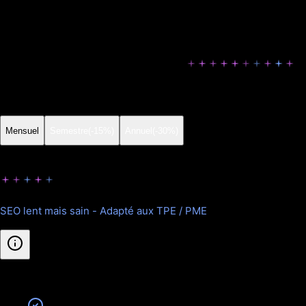
Fiches chantiers
Avant/après de vos réalisations pour prouver l'expertise et
booster le référencement images
Nos formules pour SEO
Choisissez la formule adaptée à vos besoins.
Mensuel
Semestre
(-15%)
Annuel
(-30%)
Starter
SEO lent mais sain - Adapté aux TPE / PME
Inclus
: