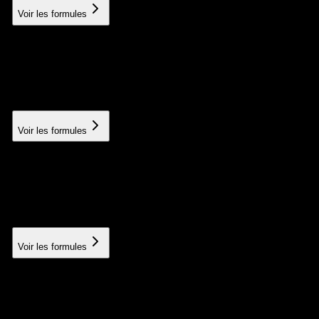
Voir les formules
User training
Training your teams in best practices
À partir de 150€
Voir les formules
In-depth SEO audit
Complete technical, semantic and competitive analysis
À partir de 300€
Voir les formules
SEO writing
Optimized articles of 1000+ words