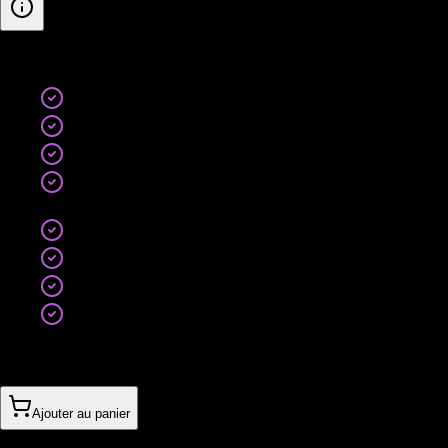
Inclus
:
Tout le Pro
60 contenus premium / mois (1 200–1 800 mots)
SEO technique avancé
Netlinking stratégique (8–12 backlinks qualitatifs /
mois)
Optimisation pages money
Suivi mots-clés étendu
Reporting bi-mensuel
Accompagnement stratégique
1’210CHF
/
mois
(
sans engagement
)
Ajouter au panier