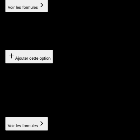
Voir les formules
Publication stores
Uploaded to App Store and Google Play
200€
Ajouter cette option
Advanced Analytics
Detailed performance monitoring with personalized
dashboards
À partir de 200€
✓ Inclus dans Pack Pro & Empire
Voir les formules