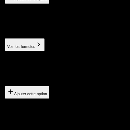
Third-party API integration
Connection with your existing services and tools
À partir de 300€
Voir les formules
Publication stores
Uploaded to App Store and Google Play
200€
Ajouter cette option
Advanced Analytics
Detailed performance monitoring with personalized
dashboards