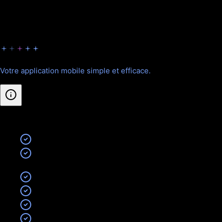
Choisissez la formule adaptée à vos besoins.
Starter
Votre application mobile simple et efficace.
Inclus
:
Application mobile iOS + Android
1 fonctionnalité cœur (ex : catalogue, réservation,
login client, chat basique…)
Design professionnel, adapté à votre marque
Authentification simple (email/mot de passe)
Publication sur App Store & Google Play
Analytics intégrés (téléchargements, usage)