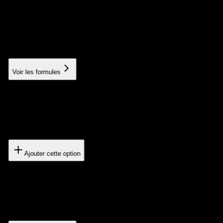
Push notifications
Notification system to engage your users
À partir de 300€
Voir les formules
Offline mode
How the app works without an internet connection
500€
Ajouter cette option
Third-party API integration
Connection with your existing services and tools
À partir de 300€