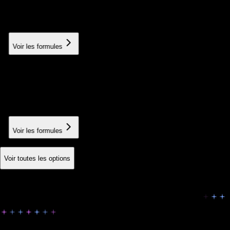
À partir de 200€
✓ Inclus dans Pack Pro & Empire
Voir les formules
User training
Training your teams in best practices
À partir de 150€
Voir les formules
Voir toutes les options
Le vrai comparatif
App DIY, agence ou Digital Empire