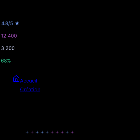
Lyon
·
Mehdi A.
Il y a 8 min
Note App Store
4.8/5 ★
Téléchargements
12 400
DAU
3 200
Rétention 7j
68%
App Store Connect API · iOS et Android
Accueil
Création
Application Mobile
Notre approche
Une app que vos utilisateurs adorent
utiliser