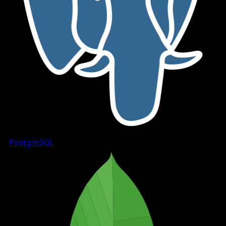
PostgreSQL