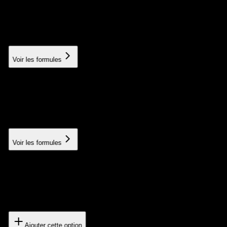
User training
Training your teams in best practices
À partir de 150€
Voir les formules
Push notifications
Notification system to engage your users
À partir de 300€
Voir les formules
Offline mode
How the app works without an internet connection
500€
Ajouter cette option