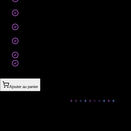
À partir de 5 modules (catalogue, réservation,
messagerie, paiement, notifications, support…)
Monétisation intégrée : achats in-app &
abonnement
Portail client avancé (historique, factures, suivi
personnalisé)
Design premium sur mesure avec animations
fluide
Backend évolutif (prêt à accueillir + d'utilisateurs)
Support prioritaire 7j/7
7’470CHF
Ajouter au panier
Options Disponibles
Ajoutez les modules utiles à votre formule pour adapter le
projet à vos objectifs.