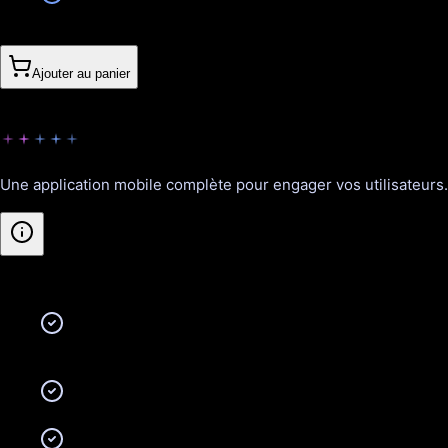
3’640CHF
Ajouter au panier
Visionnaire
Une application mobile complète pour engager vos utilisateurs.
Inclus
:
Jusqu'à 3 fonctionnalités principales (ex :
catalogue + paiement + push / réservation +
calendrier + messagerie)
Notifications push (alerter vos clients en temps
réel)
Mode hors-ligne (utilisation même sans internet