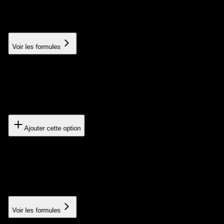
Connection with your existing services and tools
À partir de 300€
Voir les formules
Export/Import data
Migration and synchronization of your data
400€
Ajouter cette option
Custom dashboard
Custom admin interface
À partir de 600€
Voir les formules