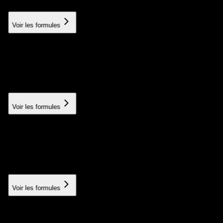
À partir de 600€
Voir les formules
User training
Training your teams in best practices
À partir de 150€
Voir les formules
Custom module
Custom functionality development
À partir de 500€
Voir les formules
Third-party API integration