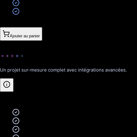
Formation à l'utilisation
Support technique 3 mois inclus
Sur devis
Ajouter au panier
Visionnaire
Un projet sur-mesure complet avec intégrations avancées.
Inclus
:
Cahier des charges détaillé
Architecture technique optimisée
Intégrations API tierces