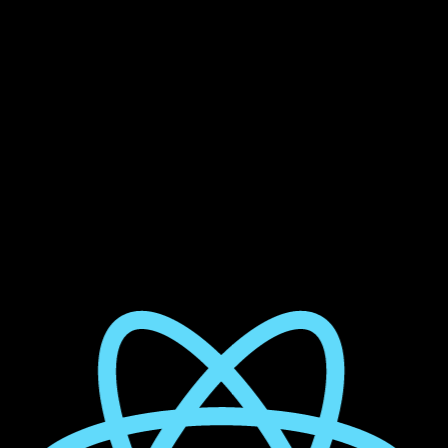
Digital Empire
TMA disponible, doc incluse
Freelance / ESN
Contrat séparé souvent couteux
Autonomie technique client
No-code Bubble / Webflow
Interface no-code uniquement
Digital Empire
Formation et passation incluses
Freelance / ESN
Variable selon equipe client