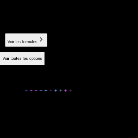
User training
Training your teams in best practices
À partir de 150€
Voir les formules
Voir toutes les options
Le vrai comparatif
No-code, Digital Empire ou Freelance
et ESN
Trois trajectoires tres différentes selon votre ambition produit.
Critère
No-code Bubble / Webflow
Digital Empire