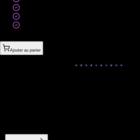
Méthodologie agile avec sprints
Évolutions et itérations incluses
Maintenance évolutive
Support prioritaire 7j/7 (<2h)
Sur devis
Ajouter au panier
Options Disponibles
Ajoutez les modules utiles à votre formule pour adapter le
projet à vos objectifs.
Custom module
Custom functionality development
À partir de 500€