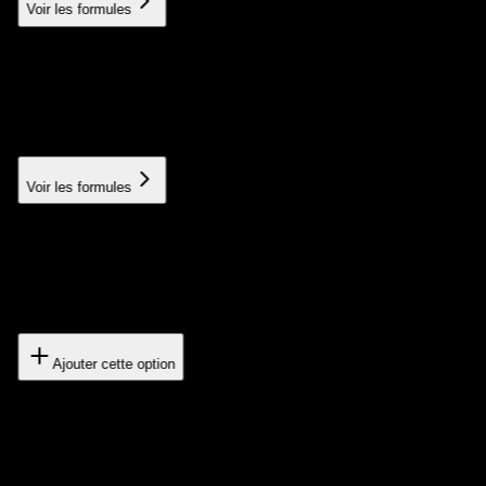
Voir les formules
Third-party API integration
Connection with your existing services and tools
À partir de 300€
Voir les formules
Export/Import data
Migration and synchronization of your data
400€
Ajouter cette option
Custom dashboard
Custom admin interface