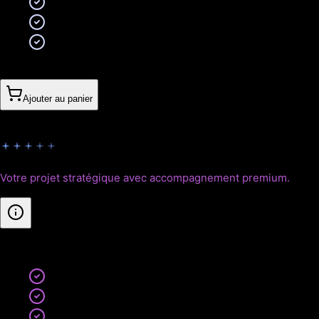
Tests automatisés
Documentation technique complète
Support technique 6 mois inclus
Sur devis
Ajouter au panier
Empire
Votre projet stratégique avec accompagnement premium.
Inclus
:
Accompagnement stratégique dédié
Équipe projet dédiée