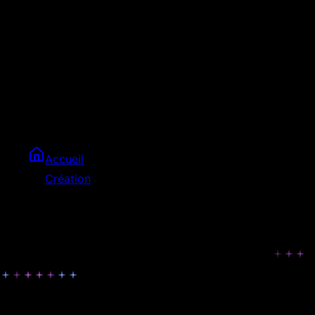
prod
déployée en prod
API REST v2 endpoints
prod
3 / 5
Sprint en cours
Features livrées
12
/
18
Prochaine livraison
dans 6j
Bugs ouverts
0
Développement agile · Code source livré à la recette
Accueil
Création
Sur-Mesure
Notre approche
Ce que vous imaginez, on le code