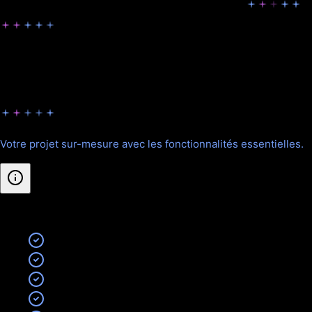
Nos formules pour Sur-mesure
Choisissez la formule adaptée à vos besoins.
Starter
Votre projet sur-mesure avec les fonctionnalités essentielles.
Inclus
:
Analyse de vos besoins spécifiques
Développement sur-mesure
Design personnalisé
Tests et recettes complets