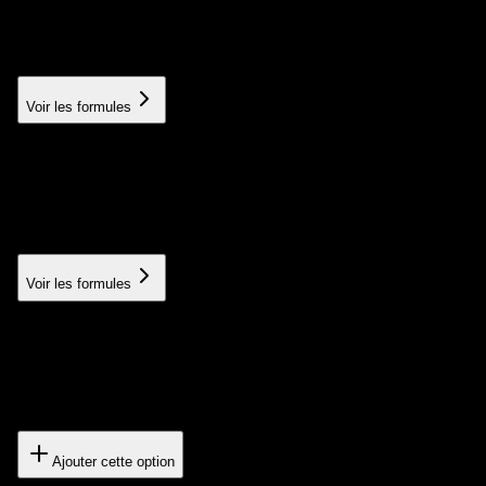
Par unité ou 250€ / pack de 10 (–50%)
À partir de 50€
Voir les formules
Créatives vidéos IA
Vidéos générées par IA pour vos campagnes
À partir de 150€
Voir les formules
Option Ads Booster mensuelle
15 vidéos facturées / max 10 produites
750€/mois
Ajouter cette option