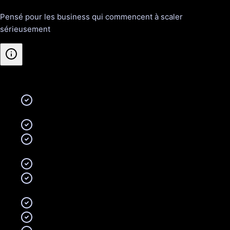
Pensé pour les business qui commencent à scaler
sérieusement
Inclus
:
Search + Shopping + Performance Max
(couverture complète)
Jusqu'à 5 campagnes actives
Recherche avancée de mots-clés (longue traîne +
intent mapping)
8 annonces textuelles + A/B testing
Configuration Performance Max (tous placements
Google)
Asset groups optimisés (images, vidéos, textes)
Extensions d'annonces complètes