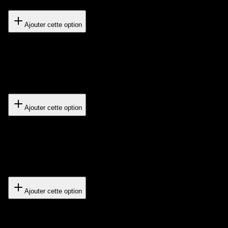
450€
Ajouter cette option
Pack V2 , GROWTH MULTI-FORMAT
20 images + 6 vidéos IA
900€
Ajouter cette option
Pack V3 , SCALE MULTI-FORMAT
30 images + 9 vidéos IA
1 190€
Ajouter cette option
Créatives illimitées