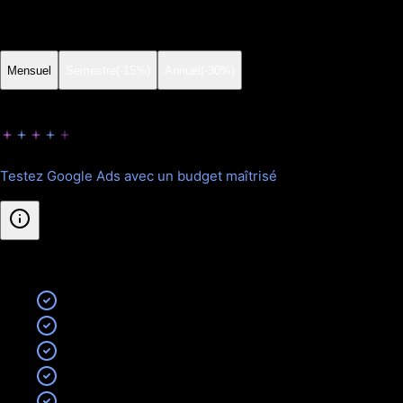
Choisissez la formule adaptée à vos besoins.
Mensuel
Semestre
(-15%)
Annuel
(-30%)
Starter
Testez Google Ads avec un budget maîtrisé
Inclus
:
Search + Shopping OU Google My Business Ads
Jusqu'à 2 campagnes actives
Recherche de mots-clés stratégique
3 annonces textuelles par campagne