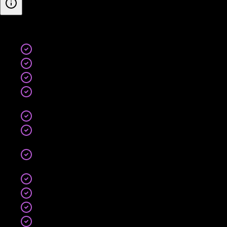
Inclus
:
, Campagnes,
PMax + Search + Shopping + Display + YouTube
Jusqu'à 10 campagnes actives
Flux produit premium , segmentation avancée,
règles dynamiques
, Optimisation & Machine Learning,
Création d'assets en continu selon les
performances
Stratégies d'enchères ML , tROAS & tCPA
optimisés
Ajustements quotidiens automatisés
Arbitrage budgétaire cross-campagnes prioritaire
, Reporting & Support,
Reporting avancé , attribution multi-touch,