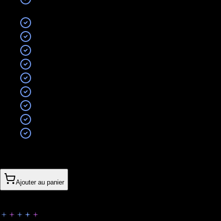
Configuration flux produit (Shopping) ou profil
GMB optimisé
Optimisation hebdomadaire
Reporting mensuel
Jusqu'à 2 campagnes actives
Recherche de mots-clés stratégique
3 annonces textuelles par campagne
Configuration profil GMB optimisé (Option A)
Optimisation hebdomadaire
Reporting mensuel clair
Call mensuel de stratégie inclus
430CHF
/
mois
(
sans engagement
)
Ajouter au panier
Visionnaire