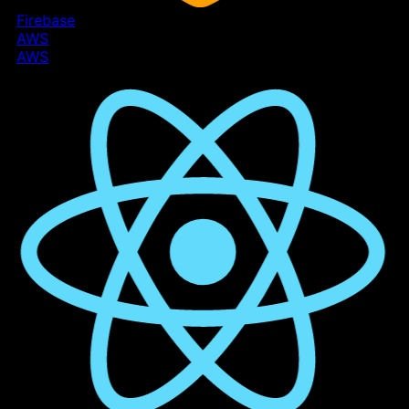
Firebase
AWS
AWS