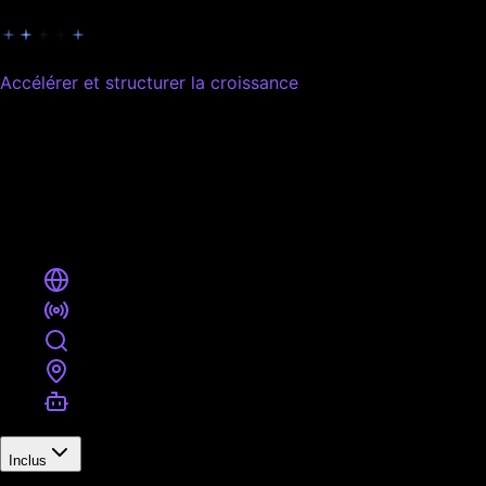
Accélérer et structurer la croissance
Passer d'une présence à une vraie traction.
Idéal pour
PME, marques en développement, business déjà actifs.
Inclus
Site vitrine optimisé conversion
Publicité sur jusqu'à 2 plateformes
SEO Croissance - structuration du site, contenus 
Google Business Profile Pro - visibilité locale re
Chatbot IA intelligent pour qualification des prosp
Inclus