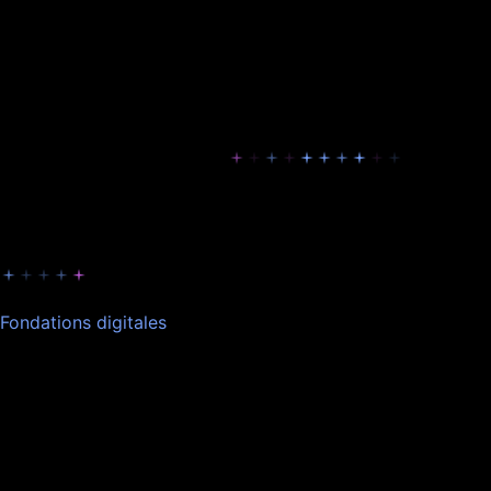
Un partenaire. Tout le digital.
Les Packs Empire couvrent site, publicité, SEO, IA et suivi, 
Nos Packs Empire
Des fondations solides au scale avancé, selon votre niveau
Fondations digitales
Poser des bases digitales solides et commencer à générer 
Idéal pour
Indépendants, TPE, entrepreneurs en lancement ou structur
Inclus