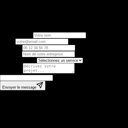
Notre équipe est là pour répondre à toutes vos questions 
Envoyez-nous un message
Nom complet *
Email *
Téléphone
Entreprise
Service intéressé
Message *
Envoyer le message
Nos coordonnées
N'hésitez pas à nous contacter par email, téléphone ou à p
Email