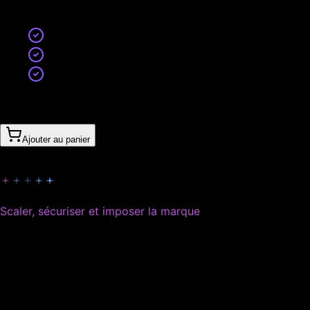
Résultat
Plus de trafic qualifié
Plus de visibilité multi-canal
Une croissance pilotée et mesurable
À partir de
2’810CHF
1’580CHF
/
mois
(
sans engagement
)
Ajouter au panier
Scaler, sécuriser et imposer la marque
Devenir une référence visible et difficile à déloger.
Idéal pour
Marques ambitieuses, scale-ups, entrepreneurs en phase d