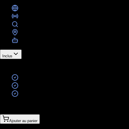
Site vitrine professionnel
Publicité sur 1 plateforme
SEO Fondations - optimisation de base, création d
Google Business Profile Starter - activité régulière,
Chatbot IA de contact & prise de rendez-vous
Inclus
Résultat
Vous existez proprement sur le web
Vous êtes trouvable sur Google
Vous captez vos premiers leads
À partir de
2’340CHF
890CHF
/
mois
Ajouter au panier