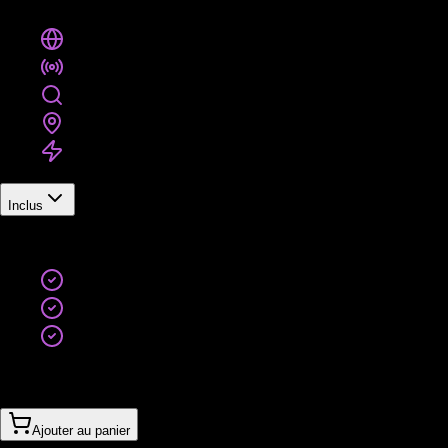
Inclus
Site vitrine premium orienté performance
Publicité sur jusqu'à 4 plateformes
SEO Domination - stratégie avancée, contenus prem
Google Business Profile Empire - domination local
Automatisation IA avancée & qualification commer
Inclus
Résultat
Une marque forte et visible
Une machine à leads & ventes
Une présence digitale difficile à concurrencer
À partir de
3’740CHF
2’700CHF
/
mois
(
sans engagement
)
Ajouter au panier