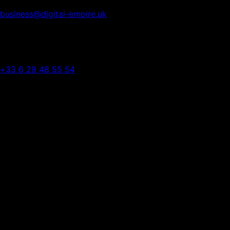
business@digital-empire.uk
WhatsApp
+33 6 29 48 55 54
Adresse
ASELL EMPIRE LTD
75 Shelton Street
London, WC2H 9JQ, UK
Réponse sous 24h
Nous nous engageons à répondre à toutes vos demandes dans
Nos offres