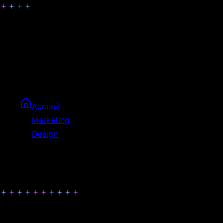
Des visuels qui captent l'attention
Des visuels professionnels et percutants pour animer vos
réseaux sociaux et renforcer votre présence digitale avec une
identité visuelle cohérente.
Accueil
Marketing
Design
Visuels Reseaux Sociaux
Animez vos réseaux avec style