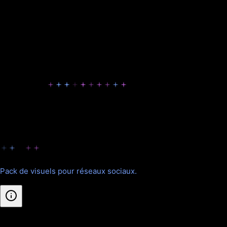
Pins Pinterest
Visuels optimisés pour Pinterest
Nos formules pour Visuels Réseaux
Sociaux
Choisissez la formule adaptée à vos besoins.
Starter
Pack de visuels pour réseaux sociaux.
Inclus
: