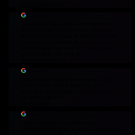
UpLevel Formation
⭐⭐⭐⭐⭐
"
Une équipe très réactive et toujours force
de proposition ! Ils répondent rapidement
à toutes les demandes et savent vraiment
s'adapter aux besoins. Je leur place ce
business avec eux pour le moment, je les
garderai mes gars pour moi !
"
guillaume bemenou
⭐⭐⭐⭐⭐
"
Super pro, il m'ont accompagné jusqu'au
bout. Il m'ont aider à créer mon site
internet et accompagner mon projet d'ia.
Je recommande !!
"
David Carrel
⭐⭐⭐⭐⭐
"
Merci à Digital Empire pour son
professionnalisme et la rapidité, toujours la
passion comme dit sur le site la rigueur et