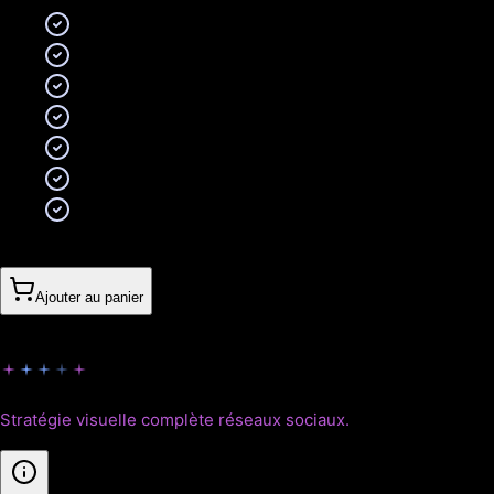
30 visuels personnalisés
Templates réutilisables (Figma/Canva)
Tous formats (Stories, Posts, Carousels)
Animations GIF (5 visuels)
Bibliothèque d'icônes
Calendrier de publication
5 révisions incluses
460CHF
Ajouter au panier
Empire
Stratégie visuelle complète réseaux sociaux.