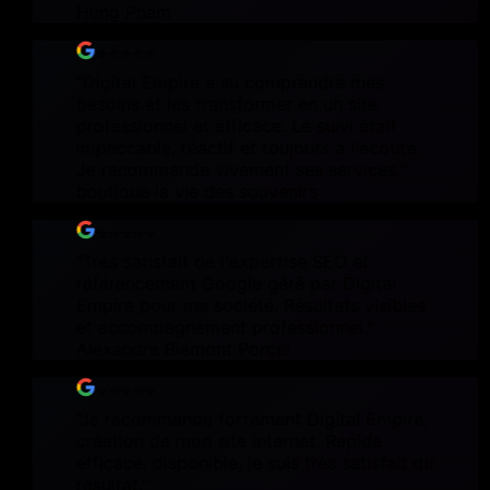
Hung Pham
⭐⭐⭐⭐⭐
"
Digital Empire a su comprendre mes
besoins et les transformer en un site
professionnel et efficace. Le suivi était
impeccable, réactif et toujours à l'écoute.
Je recommande vivement ses services.
"
boutique la vie des souvenirs
⭐⭐⭐⭐⭐
"
Très satisfait de l'expertise SEO et
référencement Google géré par Digital
Empire pour ma société. Résultats visibles
et accompagnement professionnel.
"
Alexandre Biémont Porcel
⭐⭐⭐⭐⭐
"
Je recommande fortement Digital Empire,
création de mon site internet. Rapide,
efficace, disponible, je suis très satisfait du
résultat.
"