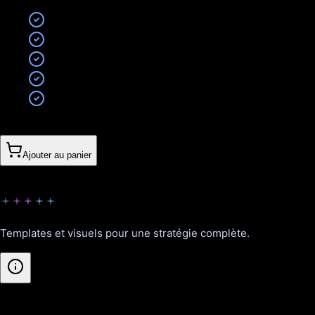
10 visuels personnalisés
Format Stories et Posts
Adaptation à votre charte
3 formats par visuel
2 révisions incluses
180CHF
Ajouter au panier
Visionnaire
Templates et visuels pour une stratégie complète.
Inclus
: