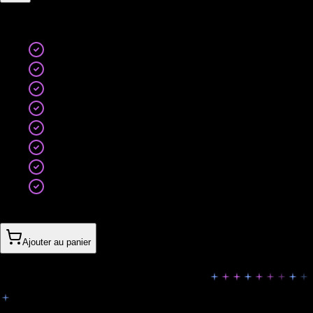
Inclus
:
80+ visuels personnalisés
Système de templates complet
Tous formats et réseaux
Animations et vidéos courtes
Story templates mensuels
Stratégie visuelle incluse
Formation équipe
Révisions illimitées
930CHF
Ajouter au panier
Ils nous ont fait confiance