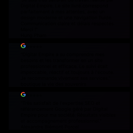
Digital Empire. Le site livré correspond
parfaitement à mes attentes, avec un
design moderne et une navigation fluide.
Communication claire et délais respectés.
Merci !
"
Hung Pham
⭐⭐⭐⭐⭐
"
Digital Empire a su comprendre mes
besoins et les transformer en un site
professionnel et efficace. Le suivi était
impeccable, réactif et toujours à l'écoute.
Je recommande vivement ses services.
"
boutique la vie des souvenirs
⭐⭐⭐⭐⭐
"
Très satisfait de l'expertise SEO et
référencement Google géré par Digital
Empire pour ma société. Résultats visibles
et accompagnement professionnel.
"
Alexandre Biémont Porcel