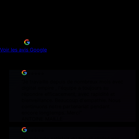
Découvrez les retours de nos clients et pourquoi ils
recommandent Digital Empire.
5
/5
11 avis sur
Voir les avis Google
Source : fiche Google Business Profile officielle
⭐⭐⭐⭐⭐
"
Je travaille depuis de nombreux mois avec
digital empire , l'équipe a toujours su
répondre efficacement, avec rapidité et
bienveillance. Beaucoup d'empathie. Nous
continuons notre partenariat pendant
encore longtemps. Merci
"
ANTOINE MAILLE
⭐⭐⭐⭐⭐
"
Je suis très satisfait du travail réalisé par