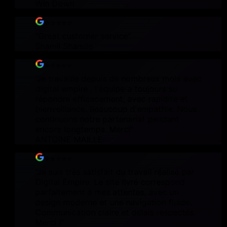
Win Down
⭐⭐⭐⭐⭐
"
Great customer service
"
Shamil Shamilo
⭐⭐⭐⭐⭐
"
Je travaille depuis de nombreux mois avec
digital empire , l'équipe a toujours su
répondre efficacement, avec rapidité et
bienveillance. Beaucoup d'empathie. Nous
continuons notre partenariat pendant
encore longtemps. Merci
"
ANTOINE MAILLE
⭐⭐⭐⭐⭐
"
Je suis très satisfait du travail réalisé par
Digital Empire. Le site livré correspond
parfaitement à mes attentes, avec un
design moderne et une navigation fluide.
Communication claire et délais respectés.
Merci !
"