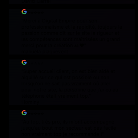
David Carrel
⭐⭐⭐⭐⭐
"
Merci à Digital Empire pour son
professionnalisme et la rapidité, toujours la
passion comme dit sur le site la rigueur et
les compétences sont maîtrisées un grand
merci pour la création 🙏❤️
"
manuela plaquevent
⭐⭐⭐⭐⭐
"
Super accueil client, on est bien aidé et
aiguillé sur ce qui est possible ou non
lorsqu'on ne sait pas vraiment où aller
pour notre site, la personne que j'ai eu au
téléphone était vraiment top.
"
Hominy
⭐⭐⭐⭐⭐
"
Au top, très pro, ils m'ont accompagné
jusqu'au bout mon secteur est pas facile
non vraiment top je recommande !
"