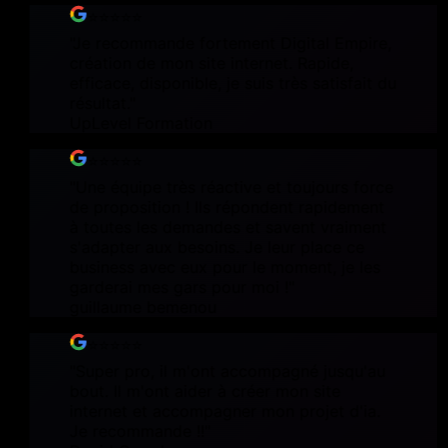
⭐⭐⭐⭐⭐
"
Je recommande fortement Digital Empire,
création de mon site internet. Rapide,
efficace, disponible, je suis très satisfait du
résultat.
"
UpLevel Formation
⭐⭐⭐⭐⭐
"
Une équipe très réactive et toujours force
de proposition ! Ils répondent rapidement
à toutes les demandes et savent vraiment
s'adapter aux besoins. Je leur place ce
business avec eux pour le moment, je les
garderai mes gars pour moi !
"
guillaume bemenou
⭐⭐⭐⭐⭐
"
Super pro, il m'ont accompagné jusqu'au
bout. Il m'ont aider à créer mon site
internet et accompagner mon projet d'ia.
Je recommande !!
"