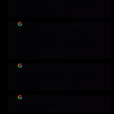
les compétences sont maîtrisées un grand
merci pour la création 🙏❤️
"
manuela plaquevent
⭐⭐⭐⭐⭐
"
Super accueil client, on est bien aidé et
aiguillé sur ce qui est possible ou non
lorsqu'on ne sait pas vraiment où aller
pour notre site, la personne que j'ai eu au
téléphone était vraiment top.
"
Hominy
⭐⭐⭐⭐⭐
"
Au top, très pro, ils m'ont accompagné
jusqu'au bout mon secteur est pas facile
non vraiment top je recommande !
"
Win Down
⭐⭐⭐⭐⭐
"
Great customer service
"
Shamil Shamilo