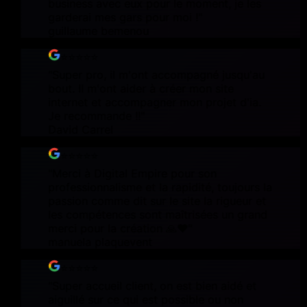
business avec eux pour le moment, je les
garderai mes gars pour moi !
"
guillaume bemenou
⭐⭐⭐⭐⭐
"
Super pro, il m'ont accompagné jusqu'au
bout. Il m'ont aider à créer mon site
internet et accompagner mon projet d'ia.
Je recommande !!
"
David Carrel
⭐⭐⭐⭐⭐
"
Merci à Digital Empire pour son
professionnalisme et la rapidité, toujours la
passion comme dit sur le site la rigueur et
les compétences sont maîtrisées un grand
merci pour la création 🙏❤️
"
manuela plaquevent
⭐⭐⭐⭐⭐
"
Super accueil client, on est bien aidé et
aiguillé sur ce qui est possible ou non