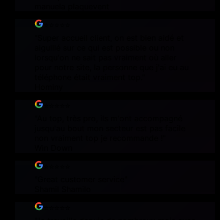
manuela plaquevent
⭐⭐⭐⭐⭐
"
Super accueil client, on est bien aidé et
aiguillé sur ce qui est possible ou non
lorsqu'on ne sait pas vraiment où aller
pour notre site, la personne que j'ai eu au
téléphone était vraiment top.
"
Hominy
⭐⭐⭐⭐⭐
"
Au top, très pro, ils m'ont accompagné
jusqu'au bout mon secteur est pas facile
non vraiment top je recommande !
"
Win Down
⭐⭐⭐⭐⭐
"
Great customer service
"
Shamil Shamilo
⭐⭐⭐⭐⭐