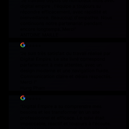
"
Je travaille depuis de nombreux mois avec
digital empire , l'équipe a toujours su
répondre efficacement, avec rapidité et
bienveillance. Beaucoup d'empathie. Nous
continuons notre partenariat pendant
encore longtemps. Merci
"
ANTOINE MAILLE
⭐⭐⭐⭐⭐
"
Je suis très satisfait du travail réalisé par
Digital Empire. Le site livré correspond
parfaitement à mes attentes, avec un
design moderne et une navigation fluide.
Communication claire et délais respectés.
Merci !
"
Hung Pham
⭐⭐⭐⭐⭐
"
Digital Empire a su comprendre mes
besoins et les transformer en un site
professionnel et efficace. Le suivi était
impeccable, réactif et toujours à l'écoute.