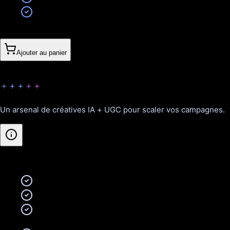
Format réseaux sociaux
2 révisions incluses
380CHF
Ajouter au panier
Growth
Un arsenal de créatives IA + UGC pour scaler vos campagnes.
Inclus
:
6 vidéos publicitaires IA (15-40 secondes)
2 vidéos storytelling UGC (30-40 secondes)
Formats multi-plateformes (Reels, TikTok, Shorts,
Feed)