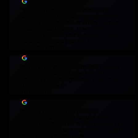
⭐⭐⭐⭐⭐
"
Une équipe très réactive et toujours force
de proposition ! Ils répondent rapidement
à toutes les demandes et savent vraiment
s'adapter aux besoins. Je leur place ce
business avec eux pour le moment, je les
garderai mes gars pour moi !
"
guillaume bemenou
⭐⭐⭐⭐⭐
"
Super pro, il m'ont accompagné jusqu'au
bout. Il m'ont aider à créer mon site
internet et accompagner mon projet d'ia.
Je recommande !!
"
David Carrel
⭐⭐⭐⭐⭐
"
Merci à Digital Empire pour son
professionnalisme et la rapidité, toujours la
passion comme dit sur le site la rigueur et
les compétences sont maîtrisées un grand
merci pour la création 🙏❤️
"