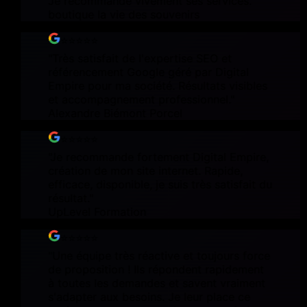
Je recommande vivement ses services.
"
boutique la vie des souvenirs
⭐⭐⭐⭐⭐
"
Très satisfait de l'expertise SEO et
référencement Google géré par Digital
Empire pour ma société. Résultats visibles
et accompagnement professionnel.
"
Alexandre Biémont Porcel
⭐⭐⭐⭐⭐
"
Je recommande fortement Digital Empire,
création de mon site internet. Rapide,
efficace, disponible, je suis très satisfait du
résultat.
"
UpLevel Formation
⭐⭐⭐⭐⭐
"
Une équipe très réactive et toujours force
de proposition ! Ils répondent rapidement
à toutes les demandes et savent vraiment
s'adapter aux besoins. Je leur place ce