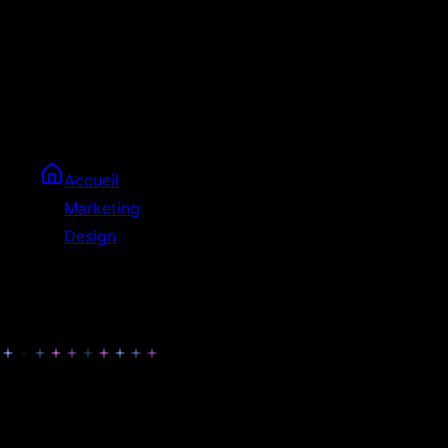
Des spots qui performent
Des vidéos publicitaires courtes et percutantes pour vos
campagnes digitales. Motion design professionnel, sound
design sur-mesure et optimisation pour chaque plateforme.
Accueil
Marketing
Design
Videos Publicitaires
Des vidéos qui convertissent
Les vidéos publicitaires sont un moyen puissant de capturer
l'attention et générer des conversions. Nos créations sont