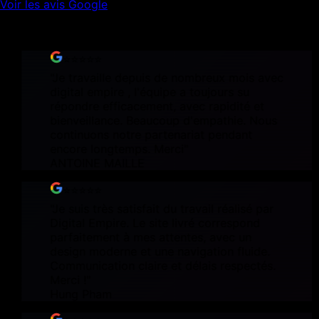
Voir les avis Google
Source : fiche Google Business Profile officielle
⭐⭐⭐⭐⭐
"
Je travaille depuis de nombreux mois avec
digital empire , l'équipe a toujours su
répondre efficacement, avec rapidité et
bienveillance. Beaucoup d'empathie. Nous
continuons notre partenariat pendant
encore longtemps. Merci
"
ANTOINE MAILLE
⭐⭐⭐⭐⭐
"
Je suis très satisfait du travail réalisé par
Digital Empire. Le site livré correspond
parfaitement à mes attentes, avec un
design moderne et une navigation fluide.
Communication claire et délais respectés.
Merci !
"
Hung Pham