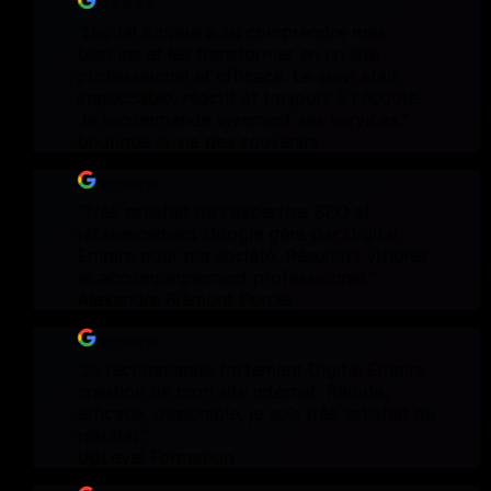
⭐⭐⭐⭐⭐
"
Digital Empire a su comprendre mes
besoins et les transformer en un site
professionnel et efficace. Le suivi était
impeccable, réactif et toujours à l'écoute.
Je recommande vivement ses services.
"
boutique la vie des souvenirs
⭐⭐⭐⭐⭐
"
Très satisfait de l'expertise SEO et
référencement Google géré par Digital
Empire pour ma société. Résultats visibles
et accompagnement professionnel.
"
Alexandre Biémont Porcel
⭐⭐⭐⭐⭐
"
Je recommande fortement Digital Empire,
création de mon site internet. Rapide,
efficace, disponible, je suis très satisfait du
résultat.
"
UpLevel Formation