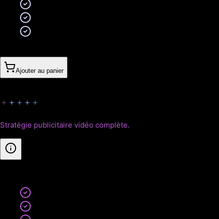
Copywriting publicitaire persuasif
Variations pour A/B testing
5 révisions incluses
610CHF
Ajouter au panier
Empire
Stratégie publicitaire vidéo complète.
Inclus
:
Vidéo 60 secondes
Motion design avancé