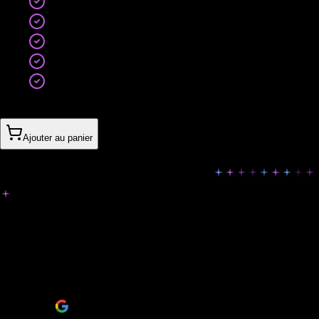
Sound design sur-mesure
Tous formats et plateformes
Kit de variations (5 versions)
Stratégie de diffusion incluse
Optimisation conversion
1’400CHF
Ajouter au panier
Ils nous ont fait confiance
Découvrez les retours de nos clients et pourquoi ils
recommandent Digital Empire.
5
/5
11 avis sur