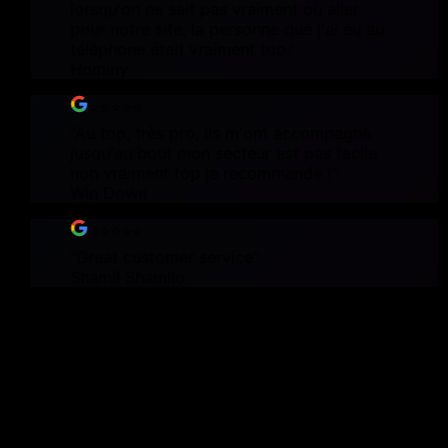
lorsqu'on ne sait pas vraiment où aller
pour notre site, la personne que j'ai eu au
téléphone était vraiment top.
"
Hominy
⭐⭐⭐⭐⭐
"
Au top, très pro, ils m'ont accompagné
jusqu'au bout mon secteur est pas facile
non vraiment top je recommande !
"
Win Down
⭐⭐⭐⭐⭐
"
Great customer service
"
Shamil Shamilo
Ce ne sont pas des projets.
Ce sont des armes.
Chaque création est conçue pour détruire la concurrence et
dominer le marché. Des solutions digitales qui transforment