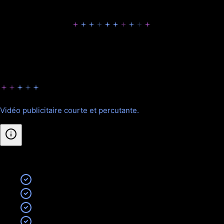
Nos formules pour Vidéos
Publicitaires
Choisissez la formule adaptée à vos besoins.
Starter
Vidéo publicitaire courte et percutante.
Inclus
:
Vidéo 15 secondes
Motion graphics
Sound design de base