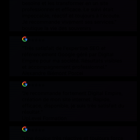
besoins et les transformer en un site
professionnel et efficace. Le suivi était
impeccable, réactif et toujours à l'écoute.
Je recommande vivement ses services.
"
boutique la vie des souvenirs
⭐⭐⭐⭐⭐
"
Très satisfait de l'expertise SEO et
référencement Google géré par Digital
Empire pour ma société. Résultats visibles
et accompagnement professionnel.
"
Alexandre Biémont Porcel
⭐⭐⭐⭐⭐
"
Je recommande fortement Digital Empire,
création de mon site internet. Rapide,
efficace, disponible, je suis très satisfait du
résultat.
"
UpLevel Formation
⭐⭐⭐⭐⭐
"
Une équipe très réactive et toujours force