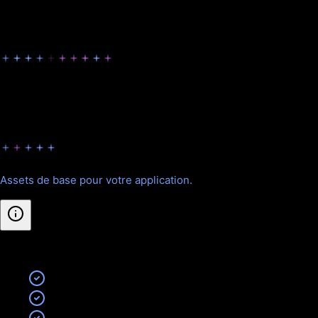
Nos formules pour Assets Applications
Choisissez la formule adaptée à vos besoins.
Starter
Assets de base pour votre application.
Inclus
:
Icône d'application (tous formats)
Splash screen