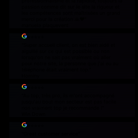
professionnalisme et la rapidité, toujours la
passion comme dit sur le site la rigueur et
les compétences sont maîtrisées un grand
merci pour la création 🙏❤️
"
manuela plaquevent
⭐⭐⭐⭐⭐
"
Super accueil client, on est bien aidé et
aiguillé sur ce qui est possible ou non
lorsqu'on ne sait pas vraiment où aller
pour notre site, la personne que j'ai eu au
téléphone était vraiment top.
"
Hominy
⭐⭐⭐⭐⭐
"
Au top, très pro, ils m'ont accompagné
jusqu'au bout mon secteur est pas facile
non vraiment top je recommande !
"
Win Down
⭐⭐⭐⭐⭐
"
Great customer service
"