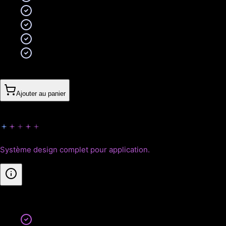
Écrans onboarding (5 écrans)
Éléments UI personnalisés
Guide de style développeur
5 révisions incluses
610CHF
Ajouter au panier
Empire
Système design complet pour application.
Inclus
:
Design system complet