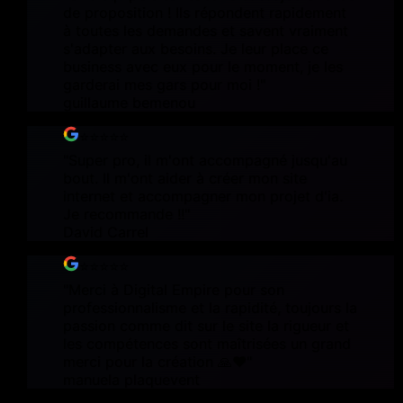
de proposition ! Ils répondent rapidement
à toutes les demandes et savent vraiment
s'adapter aux besoins. Je leur place ce
business avec eux pour le moment, je les
garderai mes gars pour moi !
"
guillaume bemenou
⭐⭐⭐⭐⭐
"
Super pro, il m'ont accompagné jusqu'au
bout. Il m'ont aider à créer mon site
internet et accompagner mon projet d'ia.
Je recommande !!
"
David Carrel
⭐⭐⭐⭐⭐
"
Merci à Digital Empire pour son
professionnalisme et la rapidité, toujours la
passion comme dit sur le site la rigueur et
les compétences sont maîtrisées un grand
merci pour la création 🙏❤️
"
manuela plaquevent