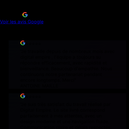
5
/5
11 avis sur
Voir les avis Google
Source : fiche Google Business Profile officielle
⭐⭐⭐⭐⭐
"
Je travaille depuis de nombreux mois avec
digital empire , l'équipe a toujours su
répondre efficacement, avec rapidité et
bienveillance. Beaucoup d'empathie. Nous
continuons notre partenariat pendant
encore longtemps. Merci
"
ANTOINE MAILLE
⭐⭐⭐⭐⭐
"
Je suis très satisfait du travail réalisé par
Digital Empire. Le site livré correspond
parfaitement à mes attentes, avec un
design moderne et une navigation fluide.
Communication claire et délais respectés.