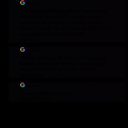
⭐⭐⭐⭐⭐
"
Super accueil client, on est bien aidé et
aiguillé sur ce qui est possible ou non
lorsqu'on ne sait pas vraiment où aller
pour notre site, la personne que j'ai eu au
téléphone était vraiment top.
"
Hominy
⭐⭐⭐⭐⭐
"
Au top, très pro, ils m'ont accompagné
jusqu'au bout mon secteur est pas facile
non vraiment top je recommande !
"
Win Down
⭐⭐⭐⭐⭐
"
Great customer service
"
Shamil Shamilo
Ce ne sont pas des projets.
Ce sont des armes.