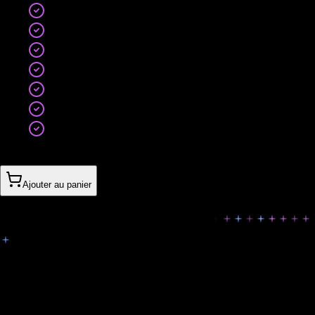
Tous les assets nécessaires
100+ icônes personnalisées
Onboarding et écrans clés
Animations et transitions
Guide développeur complet
Accompagnement intégration
Révisions illimitées
1’210CHF
Ajouter au panier
Ils nous ont fait confiance
Découvrez les retours de nos clients et pourquoi ils
recommandent Digital Empire.