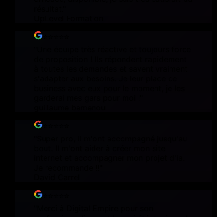
résultat.
"
UpLevel Formation
⭐⭐⭐⭐⭐
"
Une équipe très réactive et toujours force
de proposition ! Ils répondent rapidement
à toutes les demandes et savent vraiment
s'adapter aux besoins. Je leur place ce
business avec eux pour le moment, je les
garderai mes gars pour moi !
"
guillaume bemenou
⭐⭐⭐⭐⭐
"
Super pro, il m'ont accompagné jusqu'au
bout. Il m'ont aider à créer mon site
internet et accompagner mon projet d'ia.
Je recommande !!
"
David Carrel
⭐⭐⭐⭐⭐
"
Merci à Digital Empire pour son