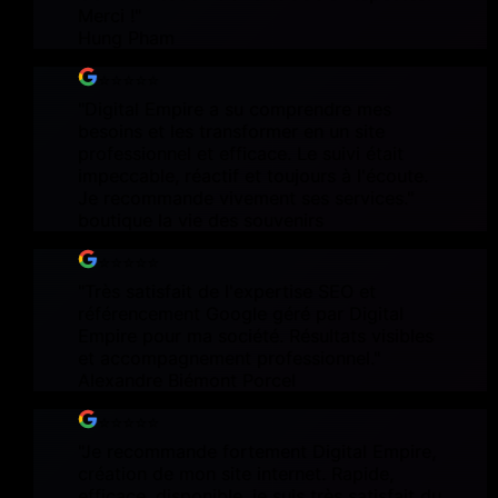
Merci !
"
Hung Pham
⭐⭐⭐⭐⭐
"
Digital Empire a su comprendre mes
besoins et les transformer en un site
professionnel et efficace. Le suivi était
impeccable, réactif et toujours à l'écoute.
Je recommande vivement ses services.
"
boutique la vie des souvenirs
⭐⭐⭐⭐⭐
"
Très satisfait de l'expertise SEO et
référencement Google géré par Digital
Empire pour ma société. Résultats visibles
et accompagnement professionnel.
"
Alexandre Biémont Porcel
⭐⭐⭐⭐⭐
"
Je recommande fortement Digital Empire,
création de mon site internet. Rapide,
efficace, disponible, je suis très satisfait du