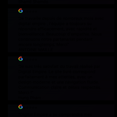
Shamil Shamilo
⭐⭐⭐⭐⭐
"
Je travaille depuis de nombreux mois avec
digital empire , l'équipe a toujours su
répondre efficacement, avec rapidité et
bienveillance. Beaucoup d'empathie. Nous
continuons notre partenariat pendant
encore longtemps. Merci
"
ANTOINE MAILLE
⭐⭐⭐⭐⭐
"
Je suis très satisfait du travail réalisé par
Digital Empire. Le site livré correspond
parfaitement à mes attentes, avec un
design moderne et une navigation fluide.
Communication claire et délais respectés.
Merci !
"
Hung Pham
⭐⭐⭐⭐⭐
"
Digital Empire a su comprendre mes