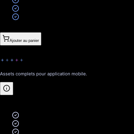
10 icônes personnalisées
Adaptation iOS et Android
2 révisions incluses
280CHF
Ajouter au panier
Visionnaire
Assets complets pour application mobile.
Inclus
:
Icône app + déclinaisons
Splash screens (iOS + Android)
30 icônes personnalisées