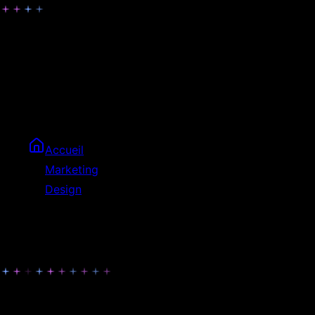
Éléments graphiques pour votre app mobile
Tous les assets graphiques nécessaires pour votre application
mobile : icônes, splash screens, éléments UI. Une identité
visuelle cohérente et professionnelle.
Accueil
Marketing
Design
Assets Applications
Une identité visuelle pour votre app