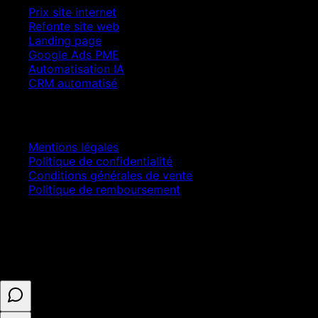
Prix site internet
Refonte site web
Landing page
Google Ads PME
Automatisation IA
CRM automatisé
Juridique
Mentions légales
Politique de confidentialité
Conditions générales de vente
Politique de remboursement
© 2025 ASELL EMPIRE LTD. Tous droits réservés.
Paiement sécurisé · Numéro d'entreprise 16341825 ·
Enregistré au Royaume-Uni