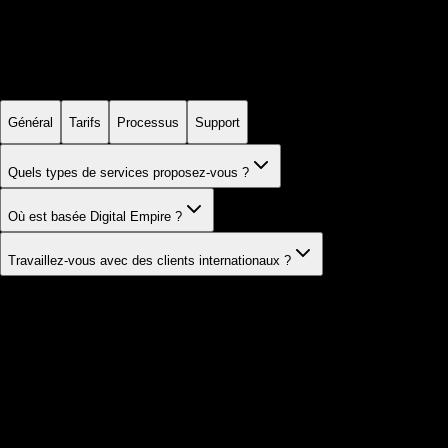
Questions fréquentes
Tout ce que vous devez savoir avant de construire votre
Empire Digital.
Général
Tarifs
Processus
Support
Quels types de services proposez-vous ?
Où est basée Digital Empire ?
Travaillez-vous avec des clients internationaux ?
Vous n'avez pas trouvé votre réponse
?
Notre équipe est à votre disposition pour répondre à toutes
vos questions.