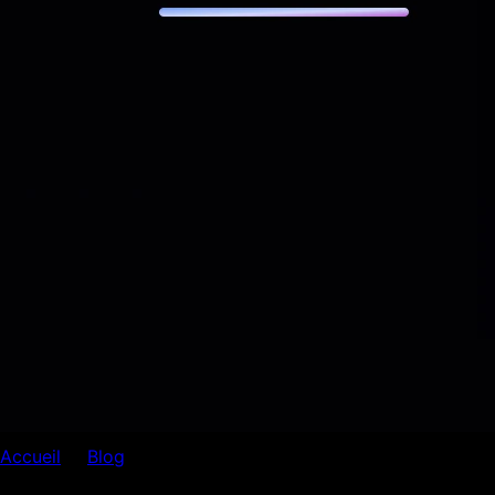
Accueil
Blog
SEO
SEO