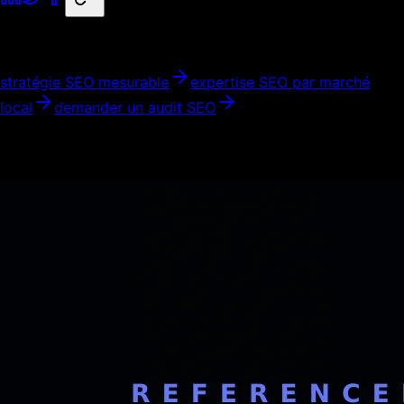
Nos services liés
stratégie SEO mesurable
expertise SEO par marché
local
demander un audit SEO
Articles similaires