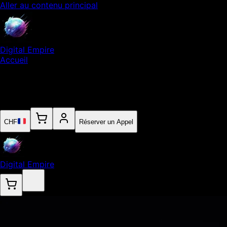
Aller au contenu principal
Digital Empire
Accueil
Notre Expertise
Empire
Contact
CHF
Réserver un Appel
Digital Empire