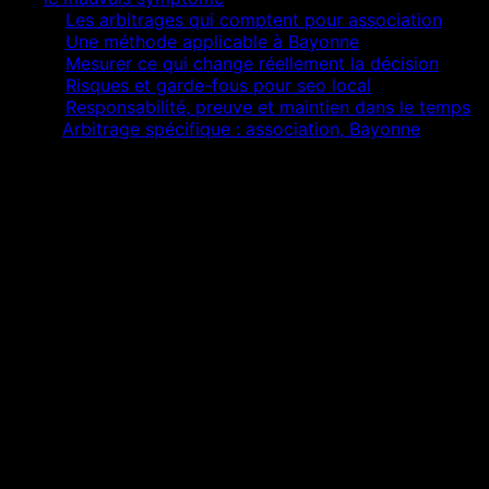
02
Les arbitrages qui comptent pour association
03
Une méthode applicable à Bayonne
04
Mesurer ce qui change réellement la décision
05
Risques et garde-fous pour seo local
06
Responsabilité, preuve et maintien dans le temps
07
Arbitrage spécifique : association, Bayonne
Réponse courte
L’essentiel à retenir
Isoler la cause de pages ville inexistantes avant de
produire davantage.
Relier seo local au parcours réel du association.
Mesurer la qualité des demandes, pas seulement
leur volume.
Documenter chaque décision pour éviter dette et
régression.