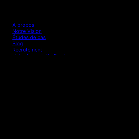
Entreprise
À propos
Notre Vision
Études de cas
Blog
Recrutement
Liste de contrôle Empire
Contact
Nous contacter
Demande de devis
Support
Prendre rendez-vous
Croissance SEO
Prix site internet
Refonte site web