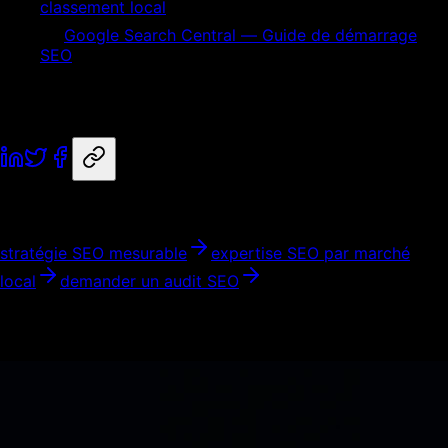
classement local
Google Search Central — Guide de démarrage
SEO
seo local
Bayonne
association
probleme
seo-local
Partager
Nos services liés
stratégie SEO mesurable
expertise SEO par marché
local
demander un audit SEO
Articles similaires