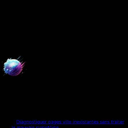
9 juillet 2026
8 min
de lecture
Mis à jour le
17 juillet 2026
Diagnostiquer SEO local à
Bayonne · association
Digital Empire
Expert Digital
Table des matières
01
Diagnostiquer pages ville inexistantes sans traiter
le mauvais symptôme