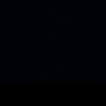
Création Web
Décider Site vitrine à Paris · coach