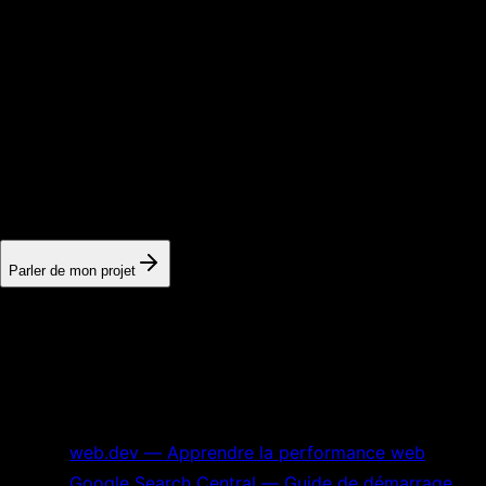
o
p
é
r
a
t
i
o
n
n
e
l
e
s
t
d
e
é
v
i
t
e
r
u
n
e
r
u
p
t
u
r
e
e
n
t
r
e
c
o
n
t
e
n
u
e
t
o
f
f
r
e
,
a
v
e
c
u
n
e
t
r
a
c
e
e
x
p
l
o
i
t
a
b
l
e
l
o
r
s
d
e
l
a
p
r
o
c
h
a
i
n
e
r
e
v
u
e
.
Vous voulez transformer ce sujet en résultats
concrets ?
On regarde votre situation, on repère les points de friction et
on vous montre les actions qui peuvent vraiment faire bouger
la visibilité, les leads ou la conversion.
Parler de mon projet
Sources primaires et références
Références utilisées pour vérifier les définitions,
recommandations et critères techniques de cet article.
web.dev — Apprendre la performance web
Google Search Central — Guide de démarrage