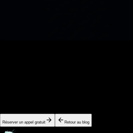
Création Web
Agir Site vitrine à Aix-en-Provence · pme industrielle
8 min
Prêt à passer à l'action ?
Nos experts sont disponibles pour vous aider à implémenter
ces stratégies et accélérer votre croissance.
Réserver un appel gratuit
Retour au blog