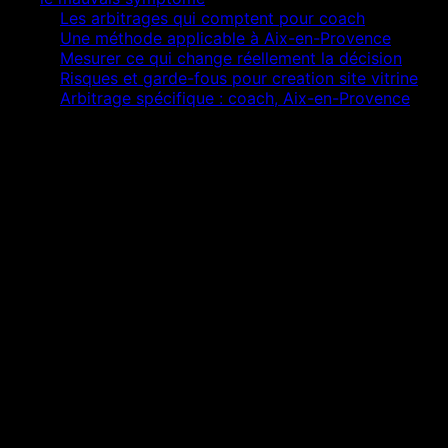
02
Les arbitrages qui comptent pour coach
03
Une méthode applicable à Aix-en-Provence
04
Mesurer ce qui change réellement la décision
05
Risques et garde-fous pour creation site vitrine
06
Arbitrage spécifique : coach, Aix-en-Provence
Réponse courte
L’essentiel à retenir
Isoler la cause de site invisible sur Google avant
de produire davantage.
Relier creation site vitrine au parcours réel du
coach.
Mesurer la qualité des demandes, pas seulement
leur volume.
Documenter chaque décision pour éviter dette et
régression.