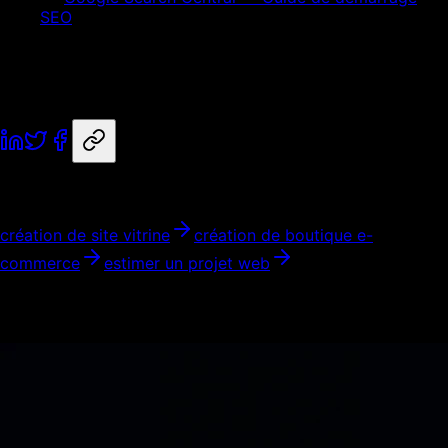
SEO
creation site vitrine
Aix-en-
Provence
coach
transactionnelle
creation-web
Partager
Nos services liés
création de site vitrine
création de boutique e-
commerce
estimer un projet web
Articles similaires