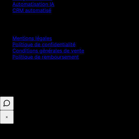
Automatisation IA
CRM automatisé
Juridique
Mentions légales
Politique de confidentialité
Conditions générales de vente
Politique de remboursement
© 2025 ASELL EMPIRE LTD. Tous droits réservés.
Paiement sécurisé · Numéro d'entreprise 16341825 ·
Enregistré au Royaume-Uni
×
◉
Cookies et confidentialité