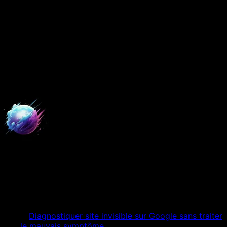
9 juillet 2026
8 min
de lecture
Mis à jour le
17 juillet 2026
Décider Site vitrine à Aix-en-
Provence · coach
Digital Empire
Expert Digital
Table des matières
01
Diagnostiquer site invisible sur Google sans traiter
le mauvais symptôme