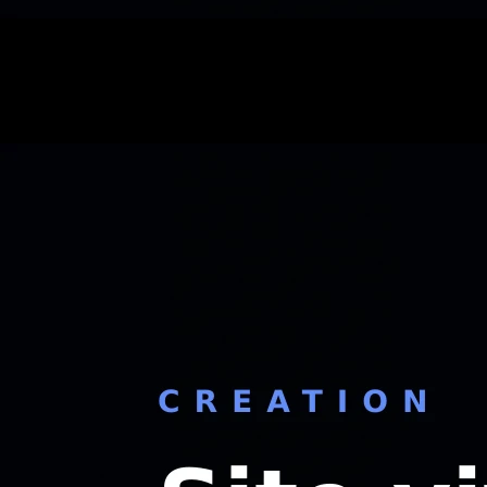
Création Web
Décider Site vitrine à Saint-Etienne · coach
8 min