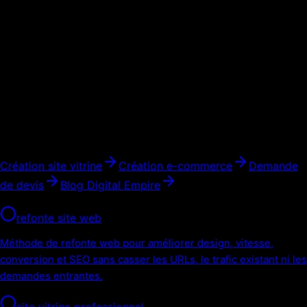
technique, les contenus, les intégrations et la maintenance.
03
Comment mesurer le retour
Le vrai coût se mesure au retour : vitesse, conversion, visibilité
Google, autonomie de mise à jour et capacité à évoluer.
Pages à consulter
Création site vitrine
Création e-commerce
Demande
de devis
Blog Digital Empire
Même silo
refonte site web
Méthode de refonte web pour améliorer design, vitesse,
conversion et SEO sans casser les URLs, le trafic existant ni les
demandes entrantes.