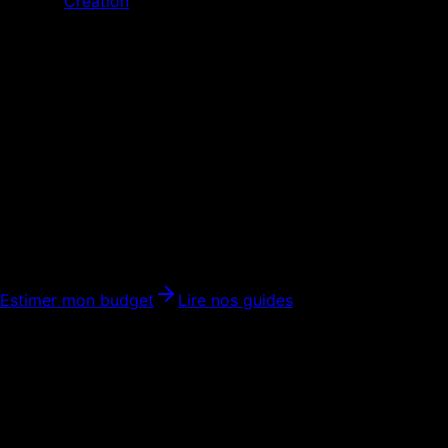
Création
Prix Site Internet
Budget Web
Prix site internet : comprendre le
vrai budget avant de signer
Combien coûte vraiment un site internet professionnel ?
Fourchettes, pièges, ROI, options utiles et budget réaliste pour
PME, indépendants et e-commerce.
Estimer mon budget
Lire nos guides
Mot-clé principal
prix site internet
Intention
Comparer les budgets et demander un devis fiable