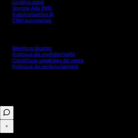
Landing page
Google Ads PME
Automatisation IA
CRM automatisé
Juridique
Mentions légales
Politique de confidentialité
Conditions générales de vente
Politique de remboursement
© 2025 ASELL EMPIRE LTD. Tous droits réservés.
Paiement sécurisé · Numéro d'entreprise 16341825 ·
Enregistré au Royaume-Uni
×
◉