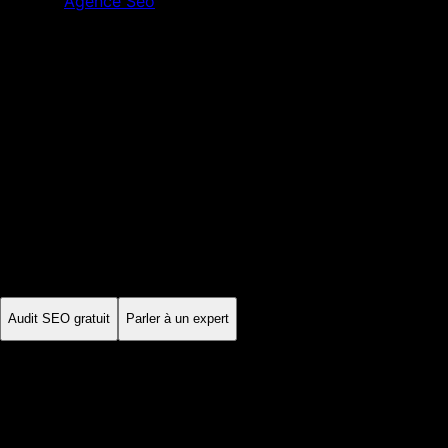
Agence Seo
Rennes
Ille-et-Vilaine
·
Bretagne
Agence SEO
Rennes
À Rennes, les entreprises du numérique, des
télécommunications, de l'agroalimentaire et des services
locaux ne répondent pas aux mêmes recherches. L'analyse doit
distinguer les requêtes B2B, les besoins de proximité et le
périmètre métropolitain.
Audit SEO gratuit
Parler à un expert
Sur mesure
stratégie locale
Mensuel
suivi des KPI
Échange