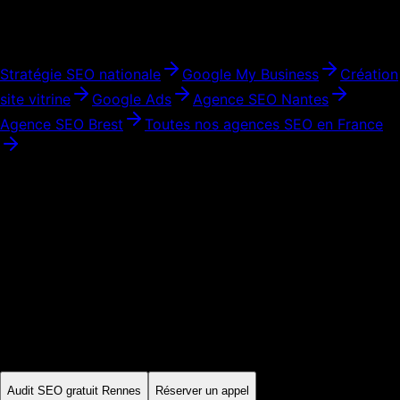
Services complémentaires
Stratégie SEO nationale
Google My Business
Création
site vitrine
Google Ads
Agence SEO
Nantes
Agence SEO
Brest
Toutes nos agences SEO en France
Audit initial · Périmètre expliqué
Prêt à développer votre visibilité à
Rennes
?
Commencez par un audit SEO gratuit. On analyse votre site,
vos concurrents locaux et votre potentiel de positionnement à
Rennes
. Ensuite, vous décidez — sans engagement, sans
pression.
Audit SEO gratuit
Rennes
Réserver un appel