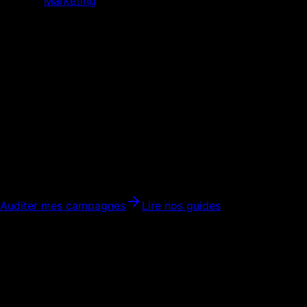
Marketing
Google Ads Pme
Acquisition
Google Ads PME : acheter du
trafic qui peut devenir rentable
Gestion Google Ads pour PME : structure Search, mots-clés,
landing pages, tracking, pilotage du coût par lead et
amélioration du ROI.
Auditer mes campagnes
Lire nos guides
Mot-clé principal
Google Ads PME
Intention
Trouver une gestion Google Ads rentable