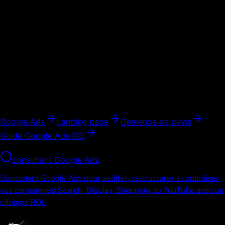
et remarketing pour piloter les budgets proprement.
03
Comment mesurer le retour
Sans tracking fiable, on optimise des clics. Avec tracking, on
optimise des opportunités commerciales.
Pages à consulter
Google Ads
Landing page
Demande de devis
Guide Google Ads ROI
Même silo
consultant Google Ads
Consultant Google Ads pour auditer, restructurer et optimiser
vos campagnes Search, Display, Shopping ou YouTube avec un
pilotage ROI.