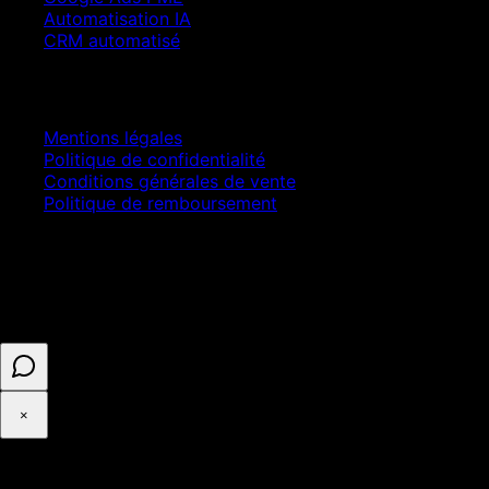
Automatisation IA
CRM automatisé
Juridique
Mentions légales
Politique de confidentialité
Conditions générales de vente
Politique de remboursement
© 2025 ASELL EMPIRE LTD. Tous droits réservés.
Paiement sécurisé · Numéro d'entreprise 16341825 ·
Enregistré au Royaume-Uni
×
◉