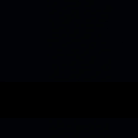
SEO
Décider SEO local à Clermont-Ferrand · hotel
8 min