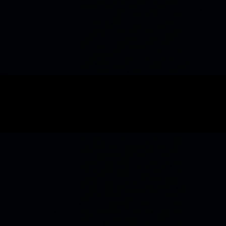
SEO
Décider SEO local à Angers · hotel
8 min