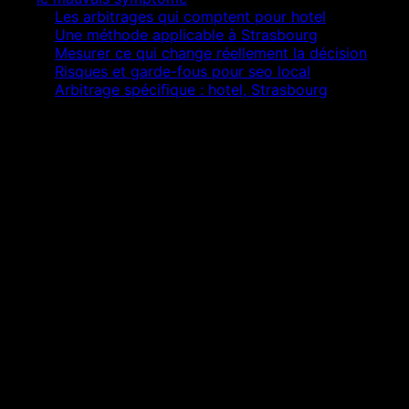
02
Les arbitrages qui comptent pour hotel
03
Une méthode applicable à Strasbourg
04
Mesurer ce qui change réellement la décision
05
Risques et garde-fous pour seo local
06
Arbitrage spécifique : hotel, Strasbourg
Réponse courte
L’essentiel à retenir
Isoler la cause de pages ville inexistantes avant de
produire davantage.
Relier seo local au parcours réel du hotel.
Mesurer la qualité des demandes, pas seulement
leur volume.
Documenter chaque décision pour éviter dette et
régression.
L
e
b
o
n
p
o
i
n
t
d
e
d
é
p
a
r
t
n
’
e
s
t
p
a
s
u
n
o
u
t
i
l
s
u
p
p
l
é
m
e
n
t
a
i
r
e
:
i
l