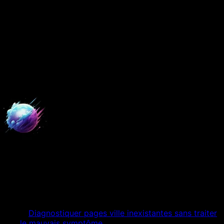
8 juillet 2026
8 min
de lecture
Mis à jour le
17 juillet 2026
Décider SEO local à Strasbourg ·
hotel
Digital Empire
Expert Digital
Table des matières
01
Diagnostiquer pages ville inexistantes sans traiter
le mauvais symptôme