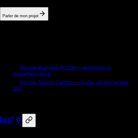
Parler de mon projet
Sources primaires et références
Références utilisées pour vérifier les définitions,
recommandations et critères techniques de cet article.
Google Business Profile — Améliorer le
classement local
Google Search Central — Guide de démarrage
SEO
seo local
Strasbourg
hotel
transactionnelle
seo-local
Partager
Nos services liés