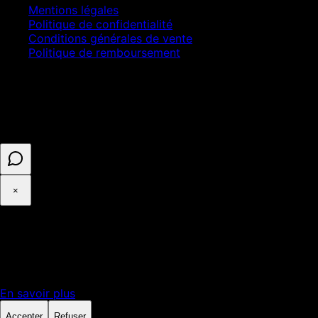
Mentions légales
Politique de confidentialité
Conditions générales de vente
Politique de remboursement
© 2025 ASELL EMPIRE LTD. Tous droits réservés.
Paiement sécurisé · Numéro d'entreprise 16341825 ·
Enregistré au Royaume-Uni
×
◉
Cookies et confidentialité
Avec votre accord, Google Analytics mesure l'audience du site.
En savoir plus
Accepter
Refuser