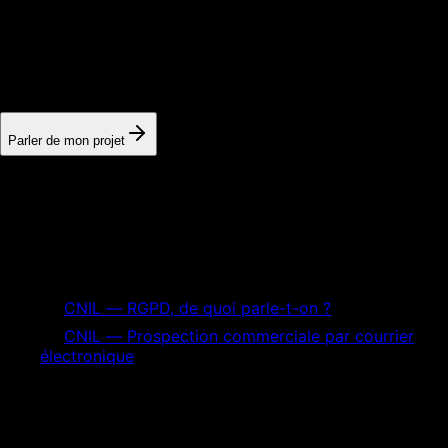
On regarde votre situation, on repère les points de friction et
on vous montre les actions qui peuvent vraiment faire bouger
la visibilité, les leads ou la conversion.
Parler de mon projet
Sources primaires et références
Références utilisées pour vérifier les définitions,
recommandations et critères techniques de cet article.
CNIL — RGPD, de quoi parle-t-on ?
CNIL — Prospection commerciale par courrier
électronique
automatisation ia
Lille
startup
saas
informationnelle
automatisation