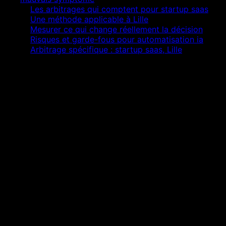
02
Les arbitrages qui comptent pour startup saas
03
Une méthode applicable à Lille
04
Mesurer ce qui change réellement la décision
05
Risques et garde-fous pour automatisation ia
06
Arbitrage spécifique : startup saas, Lille
Réponse courte
L’essentiel à retenir
Isoler la cause de suivi client manuel avant de
produire davantage.
Relier automatisation ia au parcours réel du
startup saas.
Mesurer la qualité des demandes, pas seulement
leur volume.
Documenter chaque décision pour éviter dette et
régression.