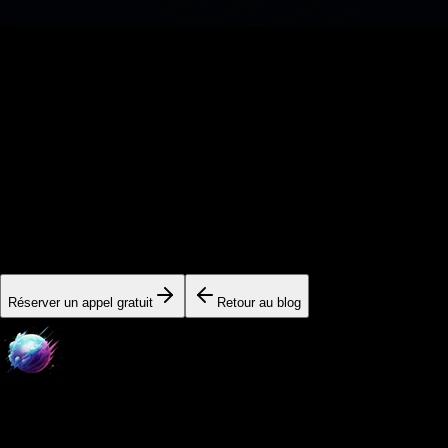
Automatisation
Comprendre CRM et tunnel à Bayonne · consultant b2b
8 min
Prêt à passer à l'action ?
Nos experts sont disponibles pour vous aider à implémenter
ces stratégies et accélérer votre croissance.
Réserver un appel gratuit
Retour au blog
Digital Empire