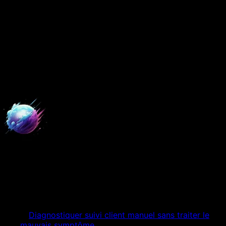
8 juillet 2026
8 min
de lecture
Mis à jour le
17 juillet 2026
Comprendre Automatisation IA
à Lille · startup saas
Digital Empire
Expert Digital
Table des matières
01
Diagnostiquer suivi client manuel sans traiter le
mauvais symptôme