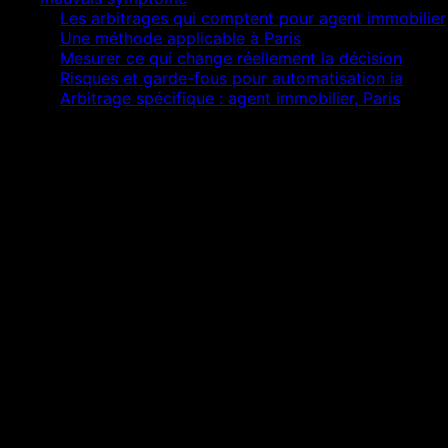
02
Les arbitrages qui comptent pour agent immobilier
03
Une méthode applicable à Paris
04
Mesurer ce qui change réellement la décision
05
Risques et garde-fous pour automatisation ia
06
Arbitrage spécifique : agent immobilier, Paris
Réponse courte
L’essentiel à retenir
Isoler la cause de suivi client manuel avant de
produire davantage.
Relier automatisation ia au parcours réel du agent
immobilier.
Mesurer la qualité des demandes, pas seulement
leur volume.
Documenter chaque décision pour éviter dette et
régression.