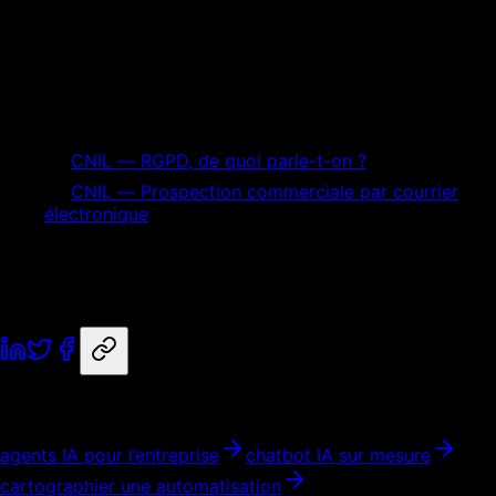
Sources primaires et références
Références utilisées pour vérifier les définitions,
recommandations et critères techniques de cet article.
CNIL — RGPD, de quoi parle-t-on ?
CNIL — Prospection commerciale par courrier
électronique
automatisation ia
Paris
agent
immobilier
commerciale
automatisation
Partager
Nos services liés
agents IA pour l’entreprise
chatbot IA sur mesure
cartographier une automatisation