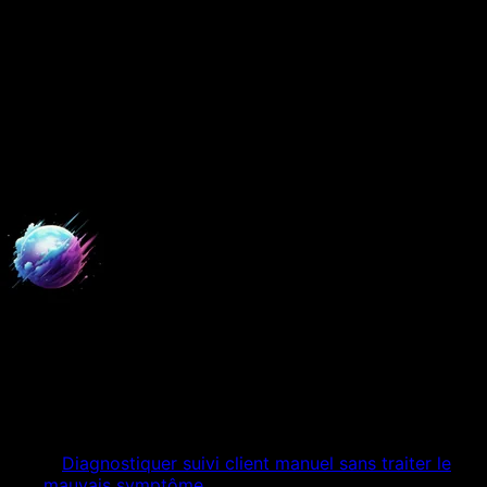
8 juillet 2026
8 min
de lecture
Mis à jour le
17 juillet 2026
Comparer Automatisation IA à
Paris · agent immobilier
Digital Empire
Expert Digital
Table des matières
01
Diagnostiquer suivi client manuel sans traiter le
mauvais symptôme