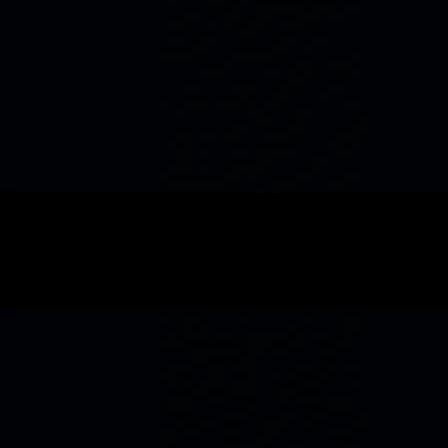
Automatisation
Comparer Automatisation IA à Rennes · agent immobilier
8 min