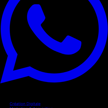
Services
Création Digitale