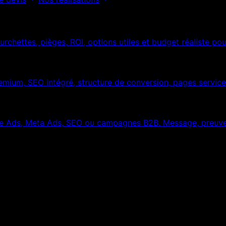
urchettes, pièges, ROI, options utiles et budget réaliste 
remium, SEO intégré, structure de conversion, pages servic
le Ads, Meta Ads, SEO ou campagnes B2B. Message, preuve,
omatisé de croissance.