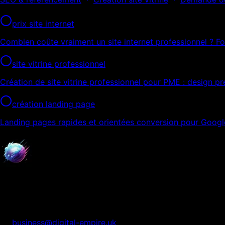
Même silo
prix site internet
Combien coûte vraiment un site internet professionnel ? Fo
site vitrine professionnel
Création de site vitrine professionnel pour PME : design p
création landing page
Landing pages rapides et orientées conversion pour Goog
Digital Empire
Nous transformons votre présence digitale en système aut
business@digital-empire.uk