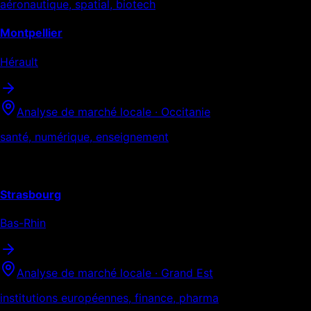
aéronautique, spatial, biotech
Montpellier
Hérault
Analyse de marché locale ·
Occitanie
santé, numérique, enseignement
Grand Est
Strasbourg
Bas-Rhin
Analyse de marché locale ·
Grand Est
institutions européennes, finance, pharma