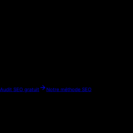
26
villes couvertes en France
Agence SEO dans
toutes les grandes v
Du plombier de Metz à la startup de Lyon, nous construisons
26
Villes couvertes
Complet
Audit initial
Mensuel
Pilotage
24h
Réponse initiale
Audit SEO gratuit
Notre méthode SEO
Nos agences SEO par région
Chaque ville a ses spécificités économiques, ses acteurs l
Île-de-France