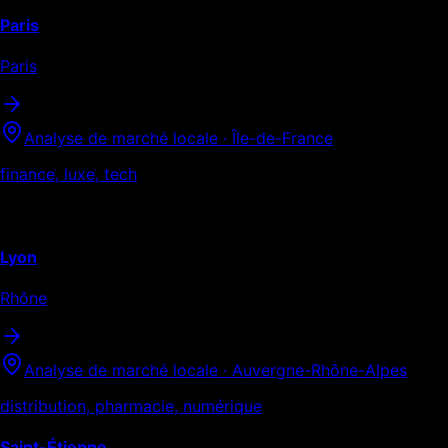
Paris
Paris
Analyse de marché locale ·
Île-de-France
finance, luxe, tech
Auvergne-Rhône-Alpes
Lyon
Rhône
Analyse de marché locale ·
Auvergne-Rhône-Alpes
distribution, pharmacie, numérique
Saint-Étienne