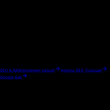
Comment démarre un projet de site web à
Toulouse
?
On commence par un appel de 30 minutes pour comprendre
vos objectifs, votre marché et vos contraintes. Ensuite on vous
envoie un devis détaillé sous 24h. Pas de réunion inutile, pas
de jargon — juste ce dont vous avez besoin pour décider en
confiance.
Voir aussi
SEO & Référencement naturel
Agence SEO
Toulouse
Google Ads
Votre nouveau site web à
Toulouse
—
en 4 semaines
Obtenez un devis gratuit et personnalisé pour votre projet à