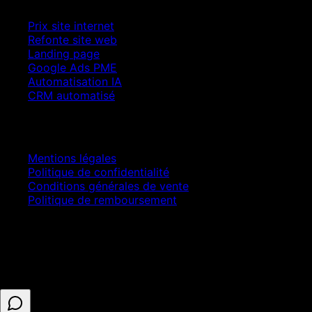
Prix site internet
Refonte site web
Landing page
Google Ads PME
Automatisation IA
CRM automatisé
Juridique
Mentions légales
Politique de confidentialité
Conditions générales de vente
Politique de remboursement
© 2025 ASELL EMPIRE LTD. Tous droits réservés.
Paiement sécurisé · Numéro d'entreprise 16341825 ·
Enregistré au Royaume-Uni