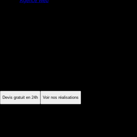
Agence Web
Toulouse
Haute-Garonne
·
Occitanie
Agence Web
Toulouse
À Toulouse, les entreprises aéronautiques et spatiales ont
souvent besoin de contenus techniques, tandis que les
commerces et services privilégient des parcours plus directs.
Le site doit séparer clairement ces objectifs et leurs appels à
l'action.
Devis gratuit en 24h
Voir nos réalisations
Sur mesure
cadrage du projet
CWV
performance mesurée
SEO