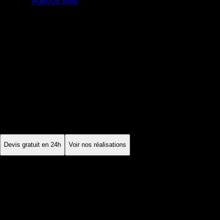
Agence Web
Strasbourg
Bas-Rhin
·
Grand Est
Agence Web
Strasbourg
À Strasbourg, certaines entreprises travaillent de part et
d'autre du Rhin ou avec des interlocuteurs internationaux. Une
version allemande ou anglaise n'est utile que si les contenus,
l'offre et le suivi commercial sont réellement adaptés.
Devis gratuit en 24h
Voir nos réalisations
Sur mesure
cadrage du projet
CWV
performance mesurée
SEO
socle technique inclus
100%