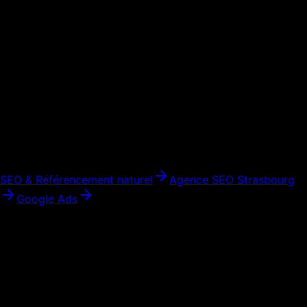
Strasbourg
?
On commence par un appel de 30 minutes pour comprendre
vos objectifs, votre marché et vos contraintes. Ensuite on vous
envoie un devis détaillé sous 24h. Pas de réunion inutile, pas
de jargon — juste ce dont vous avez besoin pour décider en
confiance.
Voir aussi
SEO & Référencement naturel
Agence SEO
Strasbourg
Google Ads
Votre nouveau site web à
Strasbourg
— en 4 semaines
Obtenez un devis gratuit et personnalisé pour votre projet à
Strasbourg
. On répond sous 24h, sans engagement.