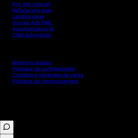
Prix site internet
Refonte site web
Landing page
Google Ads PME
Automatisation IA
CRM automatisé
Juridique
Mentions légales
Politique de confidentialité
Conditions générales de vente
Politique de remboursement
© 2025 ASELL EMPIRE LTD. Tous droits réservés.
Paiement sécurisé · Numéro d'entreprise 16341825 ·
Enregistré au Royaume-Uni