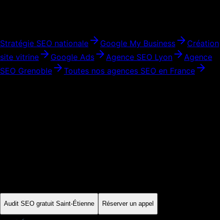
Services complémentaires
Stratégie SEO nationale
Google My Business
Création
site vitrine
Google Ads
Agence SEO
Lyon
Agence
SEO
Grenoble
Toutes nos agences SEO en France
Audit initial · Périmètre expliqué
Prêt à développer votre visibilité à
Saint-Étienne
?
Commencez par un audit SEO gratuit. On analyse votre site,
vos concurrents locaux et votre potentiel de positionnement à
Saint-Étienne
. Ensuite, vous décidez — sans engagement,
sans pression.
Audit SEO gratuit
Saint-Étienne
Réserver un appel