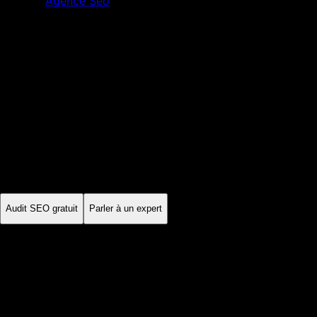
Agence Seo
Saint Etienne
Loire
·
Auvergne-Rhône-Alpes
Agence SEO
Saint-Étienne
À Saint-Étienne, l'industrie, la mécanique et le design peuvent
relever de cycles B2B longs, alors que les services de
proximité répondent à des décisions plus immédiates. Le
contenu et la mesure doivent refléter cette différence.
Audit SEO gratuit
Parler à un expert
Sur mesure
stratégie locale
Mensuel
suivi des KPI
Échange
diagnostic partagé
France