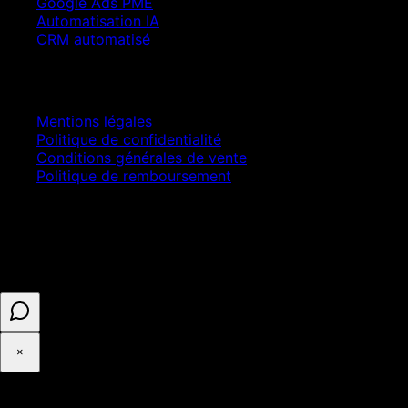
Google Ads PME
Automatisation IA
CRM automatisé
Juridique
Mentions légales
Politique de confidentialité
Conditions générales de vente
Politique de remboursement
© 2025 ASELL EMPIRE LTD. Tous droits réservés.
Paiement sécurisé · Numéro d'entreprise 16341825 ·
Enregistré au Royaume-Uni
×
◉