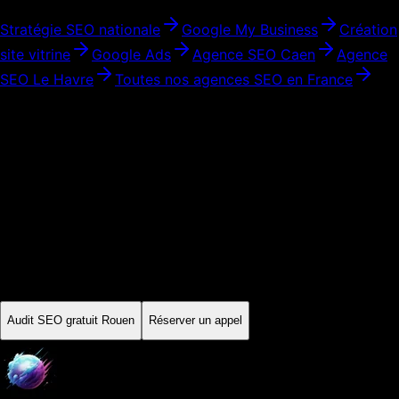
Stratégie SEO nationale
Google My Business
Création
site vitrine
Google Ads
Agence SEO
Caen
Agence
SEO
Le Havre
Toutes nos agences SEO en France
Audit initial · Périmètre expliqué
Prêt à développer votre visibilité à
Rouen
?
Commencez par un audit SEO gratuit. On analyse votre site,
vos concurrents locaux et votre potentiel de positionnement à
Rouen
. Ensuite, vous décidez — sans engagement, sans
pression.
Audit SEO gratuit
Rouen
Réserver un appel