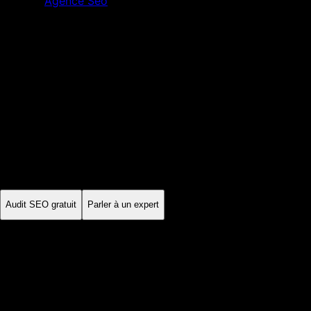
Agence Seo
Rouen
Seine-Maritime
·
Normandie
Agence SEO
Rouen
À Rouen, l'industrie et la logistique de la vallée de la Seine
côtoient les services et le tourisme urbain. Les mots employés,
les preuves attendues et les cycles de décision diffèrent selon
ces activités.
Audit SEO gratuit
Parler à un expert
Sur mesure
stratégie locale
Mensuel
suivi des KPI
Échange
diagnostic partagé
France