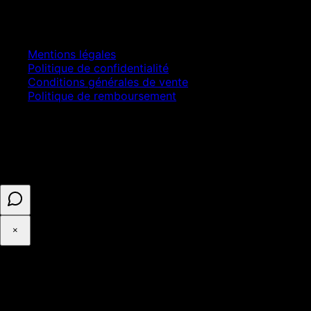
Juridique
Mentions légales
Politique de confidentialité
Conditions générales de vente
Politique de remboursement
© 2025 ASELL EMPIRE LTD. Tous droits réservés.
Paiement sécurisé · Numéro d'entreprise 16341825 ·
Enregistré au Royaume-Uni
×
◉
Cookies et confidentialité
Avec votre accord, Google Analytics mesure l'audience du site.