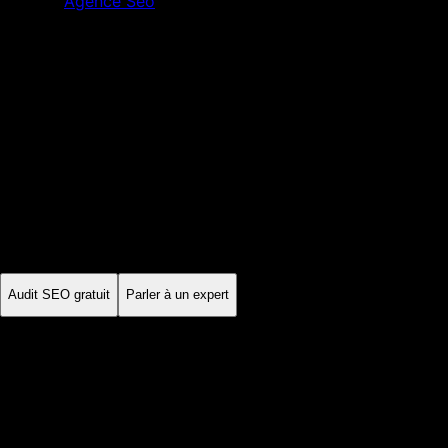
Agence Seo
Nice
Alpes-Maritimes
·
Provence-Alpes-Côte d'Azur
Agence SEO
Nice
À Nice, tourisme, immobilier, santé et services haut de gamme
peuvent viser des publics locaux ou internationaux. Une
déclinaison linguistique n'est utile que si elle accompagne une
offre et un parcours de conversion dans la langue concernée.
Audit SEO gratuit
Parler à un expert
Sur mesure
stratégie locale
Mensuel
suivi des KPI
Échange
diagnostic partagé
France