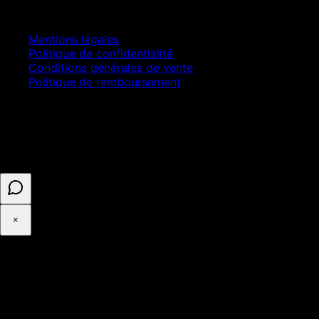
Juridique
Mentions légales
Politique de confidentialité
Conditions générales de vente
Politique de remboursement
© 2025 ASELL EMPIRE LTD. Tous droits réservés.
Paiement sécurisé · Numéro d'entreprise 16341825 ·
Enregistré au Royaume-Uni
×
◉
Cookies et confidentialité
Avec votre accord, Google Analytics mesure l'audience du site.