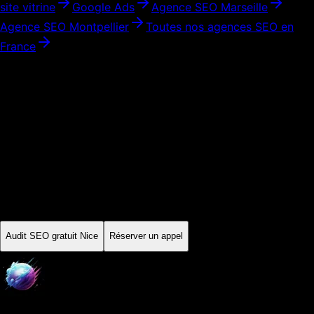
site vitrine
Google Ads
Agence SEO
Marseille
Agence SEO
Montpellier
Toutes nos agences SEO en
France
Audit initial · Périmètre expliqué
Prêt à développer votre visibilité à
Nice
?
Commencez par un audit SEO gratuit. On analyse votre site,
vos concurrents locaux et votre potentiel de positionnement à
Nice
. Ensuite, vous décidez — sans engagement, sans
pression.
Audit SEO gratuit
Nice
Réserver un appel