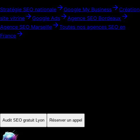
Stratégie SEO nationale
Google My Business
Création
site vitrine
Google Ads
Agence SEO
Bordeaux
Agence SEO
Marseille
Toutes nos agences SEO en
France
Audit initial · Périmètre expliqué
Prêt à développer votre visibilité à
Lyon
?
Commencez par un audit SEO gratuit. On analyse votre site,
vos concurrents locaux et votre potentiel de positionnement à
Lyon
. Ensuite, vous décidez — sans engagement, sans
pression.
Audit SEO gratuit
Lyon
Réserver un appel