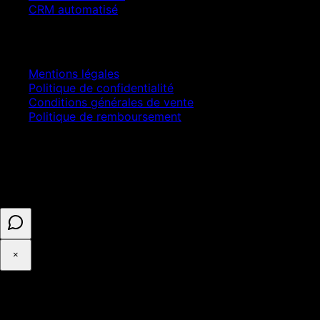
CRM automatisé
Juridique
Mentions légales
Politique de confidentialité
Conditions générales de vente
Politique de remboursement
© 2025 ASELL EMPIRE LTD. Tous droits réservés.
Paiement sécurisé · Numéro d'entreprise 16341825 ·
Enregistré au Royaume-Uni
×
◉
Cookies et confidentialité