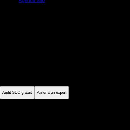
Agence Seo
Lyon
Rhône
·
Auvergne-Rhône-Alpes
Agence SEO
Lyon
À Lyon, les recherches peuvent varier entre les quartiers
d'affaires de la Part-Dieu, les commerces de la Presqu'île et
les activités techniques de Gerland. La stratégie doit relier
chaque service à la zone réellement couverte, sans multiplier
des pages artificielles.
Audit SEO gratuit
Parler à un expert
Sur mesure
stratégie locale
Mensuel
suivi des KPI
Échange