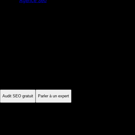
Agence Seo
Caen
Calvados
·
Normandie
Agence SEO
Caen
À Caen, les requêtes observées dans Search Console autour
de « agence SEO Caen » et « référencement Caen » montrent
une demande à mieux servir. La page doit aussi couvrir
sobrement le Calvados lorsque l'entreprise intervient
réellement au-delà de Caen.
Audit SEO gratuit
Parler à un expert
Sur mesure
stratégie locale
Mensuel
suivi des KPI
Échange