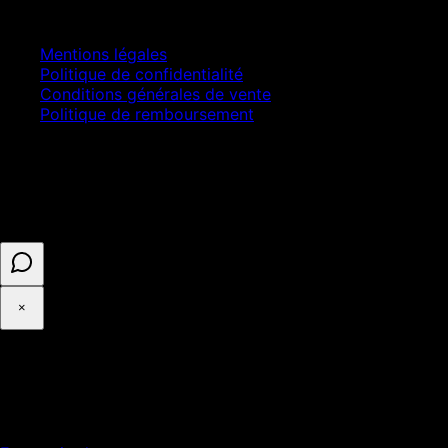
Juridique
Mentions légales
Politique de confidentialité
Conditions générales de vente
Politique de remboursement
© 2025 ASELL EMPIRE LTD. Tous droits réservés.
Paiement sécurisé · Numéro d'entreprise 16341825 ·
Enregistré au Royaume-Uni
×
◉
Cookies et confidentialité
Avec votre accord, Google Analytics mesure l'audience du site.