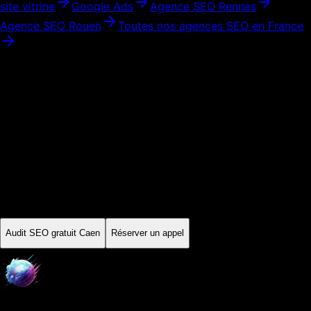
site vitrine
Google Ads
Agence SEO
Rennes
Agence SEO
Rouen
Toutes nos agences SEO en France
Audit initial · Périmètre expliqué
Prêt à développer votre visibilité à
Caen
?
Commencez par un audit SEO gratuit. On analyse votre site,
vos concurrents locaux et votre potentiel de positionnement à
Caen
. Ensuite, vous décidez — sans engagement, sans
pression.
Audit SEO gratuit
Caen
Réserver un appel