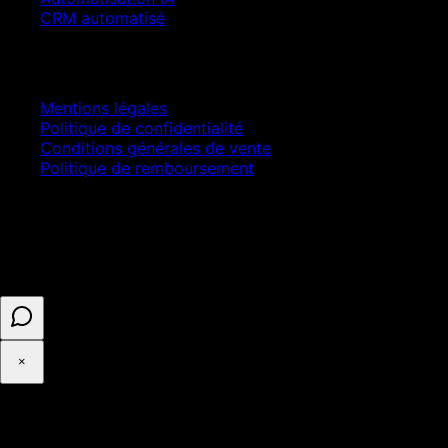
CRM automatisé
Juridique
Mentions légales
Politique de confidentialité
Conditions générales de vente
Politique de remboursement
© 2025 ASELL EMPIRE LTD. Tous droits réservés.
Paiement sécurisé · Numéro d'entreprise 16341825 ·
Enregistré au Royaume-Uni
×
◉
Cookies et confidentialité