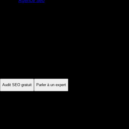
Agence Seo
Angers
Maine-et-Loire
·
Pays de la Loire
Agence SEO
Angers
À Angers, le végétal, l'électronique, l'agroalimentaire et le
tourisme patrimonial supposent des vocabulaires métiers
distincts. Les contenus locaux gagnent à reprendre les
questions des acheteurs plutôt que des généralités sur la ville.
Audit SEO gratuit
Parler à un expert
Sur mesure
stratégie locale
Mensuel
suivi des KPI
Échange
diagnostic partagé
France