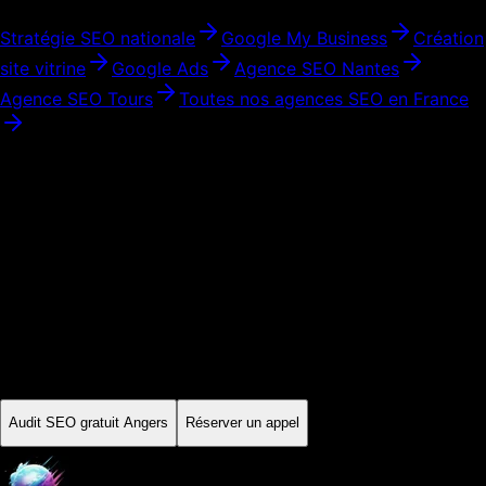
Stratégie SEO nationale
Google My Business
Création
site vitrine
Google Ads
Agence SEO
Nantes
Agence SEO
Tours
Toutes nos agences SEO en France
Audit initial · Périmètre expliqué
Prêt à développer votre visibilité à
Angers
?
Commencez par un audit SEO gratuit. On analyse votre site,
vos concurrents locaux et votre potentiel de positionnement à
Angers
. Ensuite, vous décidez — sans engagement, sans
pression.
Audit SEO gratuit
Angers
Réserver un appel